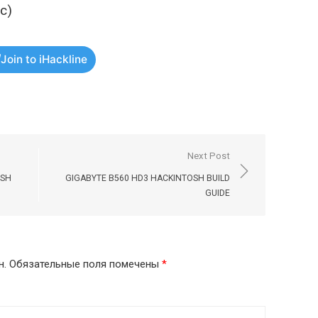
ос)
Join to iHackline
Next Post
OSH
GIGABYTE B560 HD3 HACKINTOSH BUILD
GUIDE
н.
Обязательные поля помечены
*