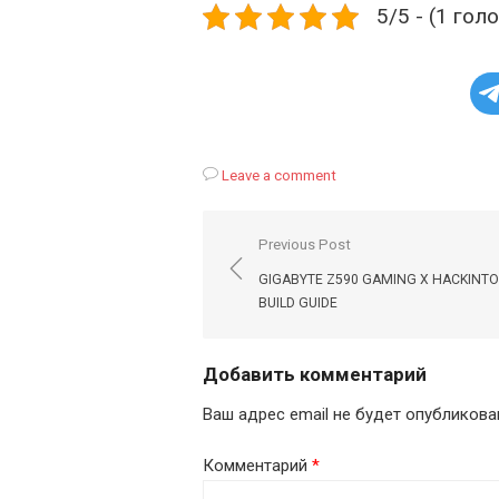
5/5 - (1 гол
Leave a comment
Навигация
Previous Post
по
GIGABYTE Z590 GAMING X HACKINT
записям
BUILD GUIDE
Добавить комментарий
Ваш адрес email не будет опубликова
Комментарий
*