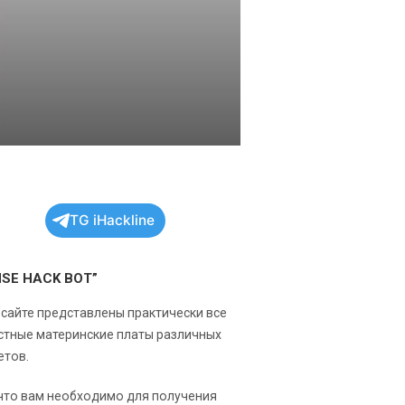
TG iHackline
NSE HACK BOT”
 сайте представлены практически все
стные материнские платы различных
етов.
 что вам необходимо для получения