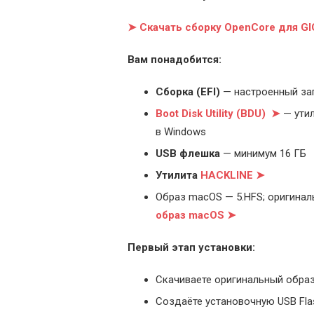
➤ Скачать сборку OpenCore для G
Вам понадобится:
Cборка (EFI)
— настроенный за
Boot Disk Utility (BDU) ➤
— утил
в Windows
USB флешка
— минимум 16 ГБ
Утилита
HACKLINE ➤
Образ macOS — 5.HFS; оригинал
образ macOS ➤
Первый этап установки:
Скачиваете оригинальный образ
Создаёте установочную USB Flash