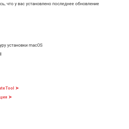
ь, что у вас установлено последнее обновление
уру установки macOS
l
teTool ➤
ция ➤