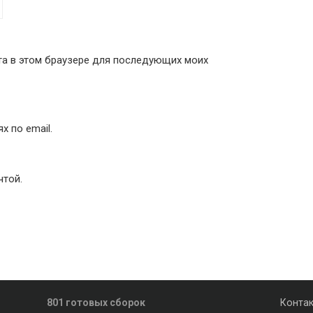
йта в этом браузере для последующих моих
 по email.
чтой.
801 готовых сборок
Конта