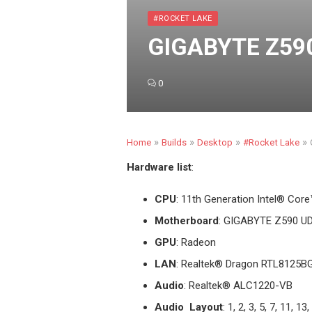
#ROCKET LAKE
GIGABYTE Z590
0
»
»
»
»
Home
Builds
Desktop
#Rocket Lake
Hardware list
:
CPU
: 11th Generation Intel
®
Core™ 
Motherboard
: GIGABYTE Z590 U
GPU
: Radeon
LAN
: Realtek
®
Dragon RTL8125BG 
Audio
: Realtek® ALC1220-VB
Audio Layout
: 1, 2, 3, 5, 7, 11, 13