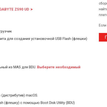
сбор
IGABYTE Z590 UD
➤
найт
плат
Если
грузчик
П
ита для создания установочной USB Flash (флешки)
ьный из MAS для BDU.
Выберите
необходимый
 (дистрибутив) macOS.
 (флешку) с помощью Boot Disk Utility (BDU)