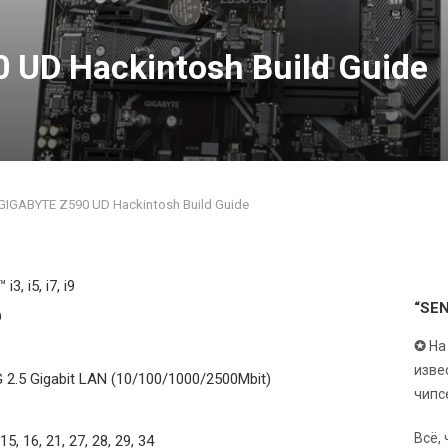
 UD Hackintosh Build Guide
GIGABYTE Z590 UD Hackintosh Build Guide
i3, i5, i7, i9
“SE
D
✪
На
изве
2.5 Gigabit LAN (10/100/1000/2500Mbit)
чипс
Всё,
, 15, 16, 21, 27, 28, 29, 34