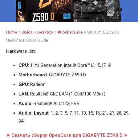
»
»
»
»
Home
Builds
Desktop
#Rocket Lake
GIGABYTE Z590 D
Hackintosh Build Guide
Hardware list
:
CPU
: 11th Generation Intel
®
Core™ i3, i5, i7, i9
Motherboard
: GIGABYTE Z590 D
GPU
: Radeon
LAN
: Realtek
®
GbE LAN (1 Gbit/100 Мбит)
Audio
: Realtek® ALC1220-VB
Audio Layout
: 1, 2, 3, 5, 7, 11, 13, 15, 16, 21, 27, 28, 29,
34
➤ Скачать сборку OpenCore для GIGABYTE Z590 D
➤