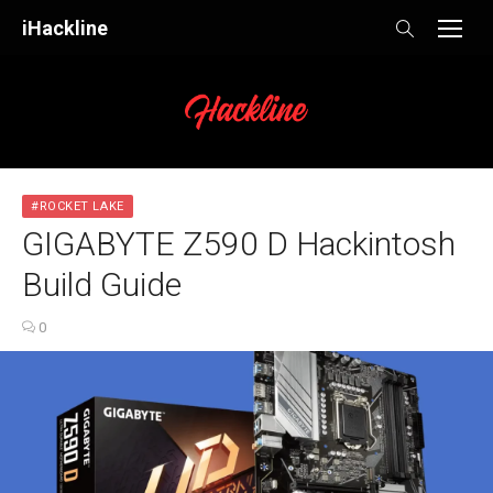
Skip
iHackline
to
content
#ROCKET LAKE
GIGABYTE Z590 D Hackintosh
Build Guide
0