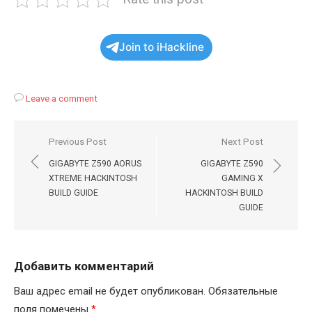
Join to iHackline
Leave a comment
Навигация
Previous Post
Next Post
по
GIGABYTE Z590 AORUS
GIGABYTE Z590
записям
XTREME HACKINTOSH
GAMING X
BUILD GUIDE
HACKINTOSH BUILD
GUIDE
Добавить комментарий
Ваш адрес email не будет опубликован.
Обязательные
поля помечены
*