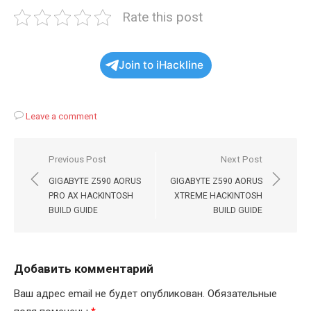
Rate this post
Join to iHackline
Leave a comment
Навигация
Previous Post
Next Post
по
GIGABYTE Z590 AORUS
GIGABYTE Z590 AORUS
записям
PRO AX HACKINTOSH
XTREME HACKINTOSH
BUILD GUIDE
BUILD GUIDE
Добавить комментарий
Ваш адрес email не будет опубликован.
Обязательные