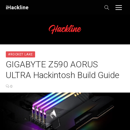
Skip
iHackline
to
content
#ROCKET LAKE
GIGABYTE Z590 AORUS
ULTRA Hackintosh Build Guide
0