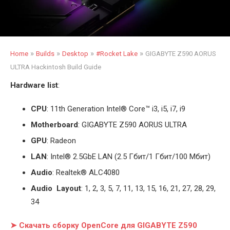
»
»
»
»
Home
Builds
Desktop
#Rocket Lake
GIGABYTE Z590 AORUS
ULTRA Hackintosh Build Guide
Hardware list
:
CPU
: 11th Generation Intel
®
Core™ i3, i5, i7, i9
Motherboard
: GIGABYTE Z590 AORUS ULTRA
GPU
: Radeon
LAN
: Intel® 2.5GbE LAN (2.5 Гбит/1 Гбит/100 Мбит)
Audio
: Realtek® ALC4080
Audio Layout
: 1, 2, 3, 5, 7, 11, 13, 15, 16, 21, 27, 28, 29,
34
➤ Скачать сборку OpenCore для GIGABYTE Z590