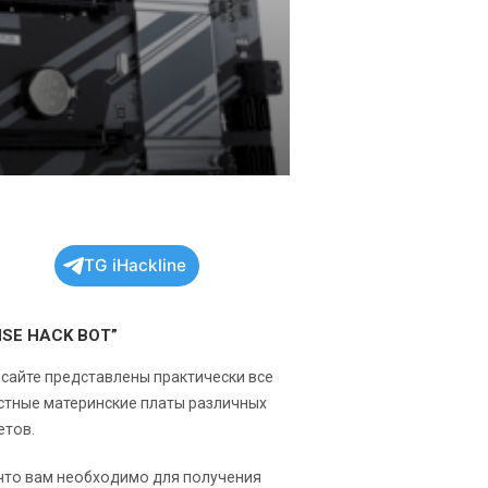
TG iHackline
NSE HACK BOT”
 сайте представлены практически все
стные материнские платы различных
етов.
 что вам необходимо для получения