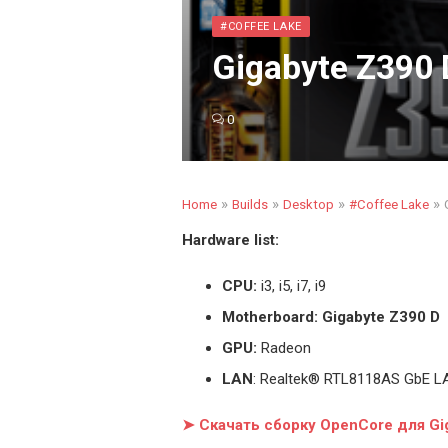
#COFFEE LAKE
Gigabyte Z390 
0
»
»
»
»
Home
Builds
Desktop
#Coffee Lake
Hardware list:
CPU:
i3, i5, i7, i9
Motherboard: Gigabyte Z390 D
GPU:
Radeon
LAN
: Realtek® RTL8118AS GbE L
➤ Скачать сборку OpenCore для Gi