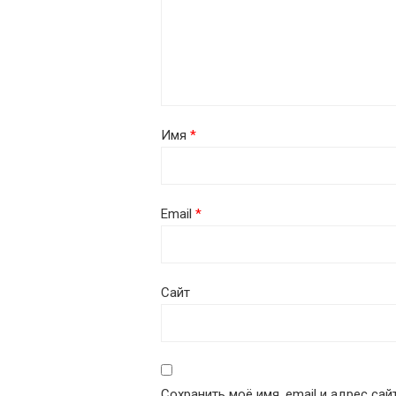
Имя
*
Email
*
Сайт
Сохранить моё имя, email и адрес са