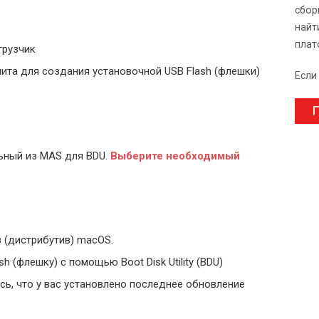
сбор
найт
плат
грузчик
ита для создания установочной USB Flash (флешки)
Если
П
ьный из MAS для BDU.
Выберите
необходимый
 (дистрибутив) macOS.
 (флешку) с помощью Boot Disk Utility (BDU)
ь, что у вас установлено последнее обновление