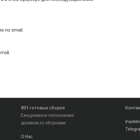
 по email.
чтой.
801 готовых сборок
Конта
Ежедневное пополнение
ihackl
архивов со сборками
Telegr
О Нас