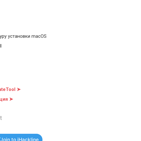
уру установки macOS
l
teTool ➤
ция ➤
t
Join to iHackline