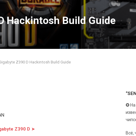
D Hackintosh Build Guide
Gigabyte Z390 D Hackintosh Build Guide
“SE
✪
На
изве
AN
чипс
gabyte Z390 D
➤
Всё,