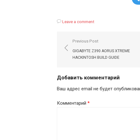
Leave a comment
Навигация
Previous Post
по
GIGABYTE Z390 AORUS XTREME
записям
HACKINTOSH BUILD GUIDE
Добавить комментарий
Ваш адрес email не будет опубликова
Комментарий
*