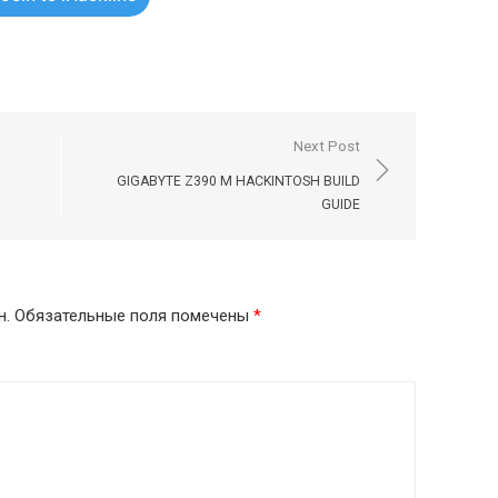
Next Post
GIGABYTE Z390 M HACKINTOSH BUILD
GUIDE
н.
Обязательные поля помечены
*