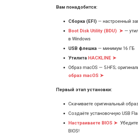
Вам понадобится:
Cборка (EFI)
— настроенный за
Boot Disk Utility (BDU) ➤
— утил
в Windows
USB флешка
— минимум 16 ГБ
Утилита
HACKLINE ➤
Образ macOS — 5.HFS; оригинал
образ macOS ➤
Первый этап установки:
Скачиваете оригинальный образ
Создаёте установочную USB Flash
Настраиваете BIOS ➤
Убедитес
BIOS!