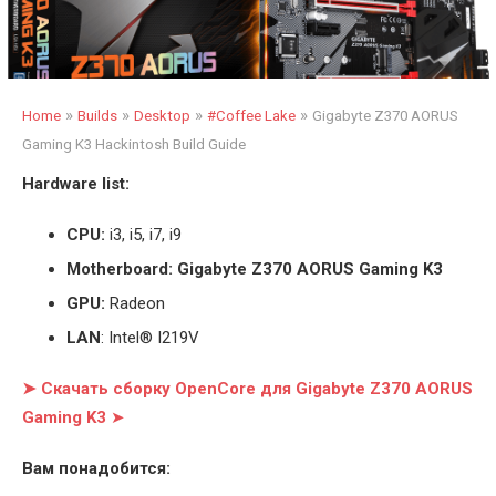
»
»
»
»
Home
Builds
Desktop
#Coffee Lake
Gigabyte Z370 AORUS
Gaming K3 Hackintosh Build Guide
Hardware list:
CPU:
i3, i5, i7, i9
Motherboard: Gigabyte Z370 AORUS Gaming K3
GPU:
Radeon
LAN
: Intel® I219V
➤ Скачать сборку OpenCore для Gigabyte Z370 AORUS
Gaming K3
➤
Вам понадобится: