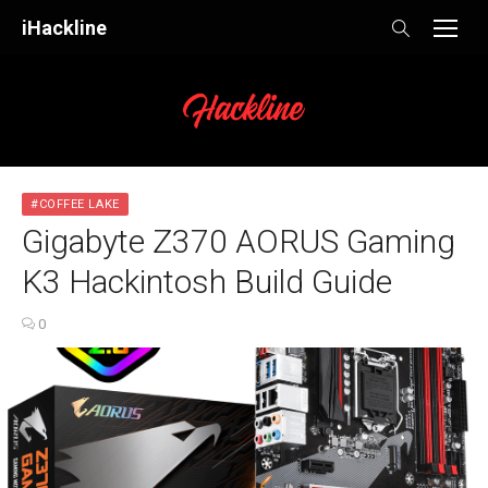
Skip
iHackline
to
content
#COFFEE LAKE
Gigabyte Z370 AORUS Gaming
K3 Hackintosh Build Guide
0