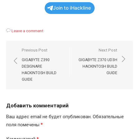
Join to iHackline
Leave a comment
Навигация
Previous Post
Next Post
по
GIGABYTE Z390
GIGABYTE Z370 UD3H
записям
DESIGNARE
HACKINTOSH BUILD
HACKINTOSH BUILD
GUIDE
GUIDE
Добавить комментарий
Ваш адрес email не будет опубликован.
Обязательные
поля помечены
*