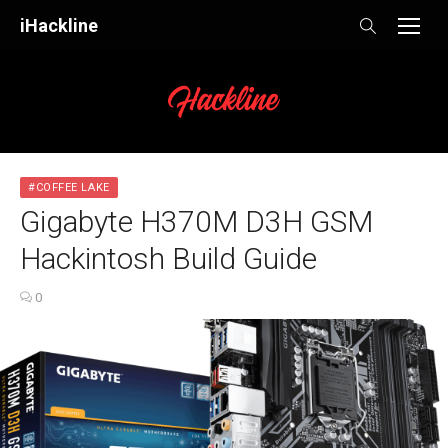
Skip
iHackline
to
content
#COFFEE LAKE
Gigabyte H370M D3H GSM
Hackintosh Build Guide
0