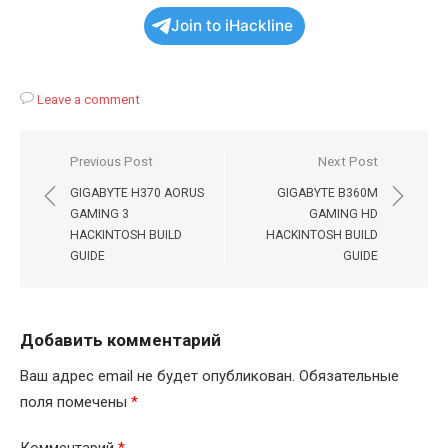
Join to iHackline
Leave a comment
Навигация
Previous Post
Next Post
по
GIGABYTE H370 AORUS
GIGABYTE B360M
записям
GAMING 3
GAMING HD
HACKINTOSH BUILD
HACKINTOSH BUILD
GUIDE
GUIDE
Добавить комментарий
Ваш адрес email не будет опубликован.
Обязательные
поля помечены
*