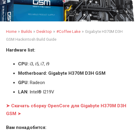
»
»
»
»
Home
Builds
Desktop
#Coffee Lake
Gigabyte H370M D3H
GSM Hackintosh Build Guide
Hardware list:
CPU:
i3, i5, i7, i9
Motherboard: Gigabyte H370M D3H GSM
GPU:
Radeon
LAN
: Intel® I219V
➤ Скачать сборку OpenCore для Gigabyte H370M D3H
GSM
➤
Вам понадобится: