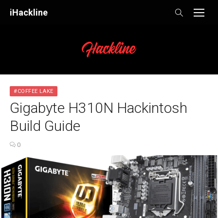
Skip
iHackline
to
content
#COFFEE LAKE
Gigabyte H310N Hackintosh
Build Guide
0