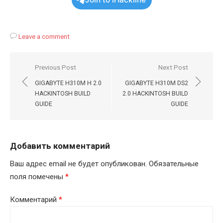
Leave a comment
Навигация
Previous Post
Next Post
по
GIGABYTE H310M H 2.0
GIGABYTE H310M DS2
записям
HACKINTOSH BUILD
2.0 HACKINTOSH BUILD
GUIDE
GUIDE
Добавить комментарий
Ваш адрес email не будет опубликован.
Обязательные
поля помечены
*
Комментарий
*