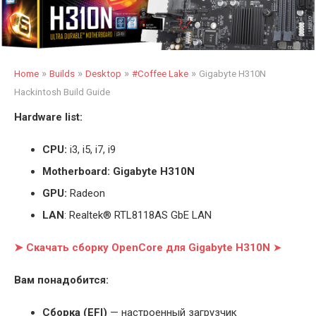
»
»
»
»
Home
Builds
Desktop
#Coffee Lake
Gigabyte H310N
Hackintosh Build Guide
Hardware list:
CPU:
i3, i5, i7, i9
Motherboard: Gigabyte H310N
GPU:
Radeon
LAN
: Realtek® RTL8118AS GbE LAN
➤ Скачать сборку OpenCore для Gigabyte H310N
➤
Вам понадобится:
Cборка (EFI)
— настроенный загрузчик