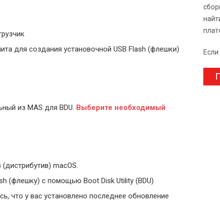
сбор
найт
плат
грузчик
ита для создания установочной USB Flash (флешки)
Если
П
ьный из MAS для BDU.
Выберите
необходимый
 (дистрибутив) macOS.
 (флешку) с помощью Boot Disk Utility (BDU)
ь, что у вас установлено последнее обновление