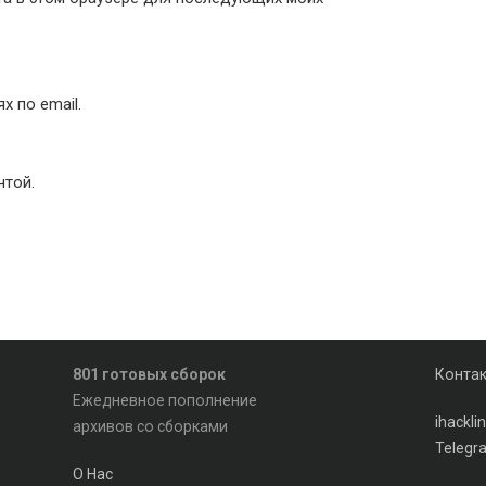
 по email.
чтой.
801 готовых сборок
Конта
Ежедневное пополнение
ihackl
архивов со сборками
Telegr
О Нас