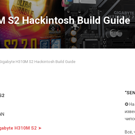
 S2 Hackintosh Build Guide
Gigabyte H310M S2 Hackintosh Build Guide
“SE
S2
✪
На
изве
AN
чипс
igabyte H310M S2
➤
Всё,