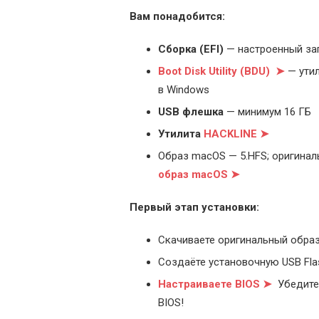
Вам понадобится:
Cборка (EFI)
— настроенный за
Boot Disk Utility (BDU) ➤
— утил
в Windows
USB флешка
— минимум 16 ГБ
Утилита
HACKLINE ➤
Образ macOS — 5.HFS; оригинал
образ macOS ➤
Первый этап установки:
Скачиваете оригинальный образ
Создаёте установочную USB Flash
Настраиваете BIOS ➤
Убедитес
BIOS!