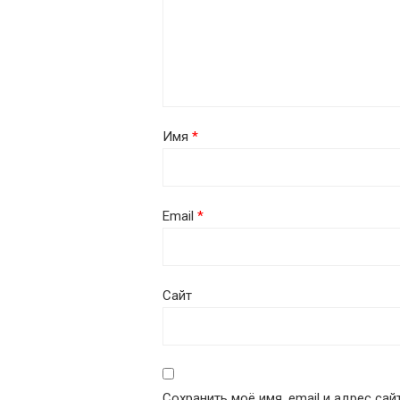
Имя
*
Email
*
Сайт
Сохранить моё имя, email и адрес са