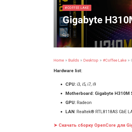
#COFFEE LAKE
Gigabyte H310M
0
»
»
»
»
Home
Builds
Desktop
#Coffee Lake
Hardware list:
CPU:
i3, i5, i7, i9
Motherboard: Gigabyte H310M 
GPU:
Radeon
LAN
: Realtek® RTL8118AS GbE L
➤ Скачать сборку OpenCore для G