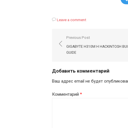
Leave a comment
Навигация
Previous Post
по
GIGABYTE H310M H HACKINTOSH BUI
записям
GUIDE
Добавить комментарий
Ваш адрес email не будет опубликова
Комментарий
*