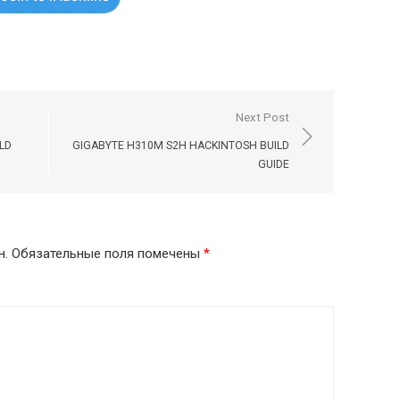
Next Post
LD
GIGABYTE H310M S2H HACKINTOSH BUILD
GUIDE
н.
Обязательные поля помечены
*