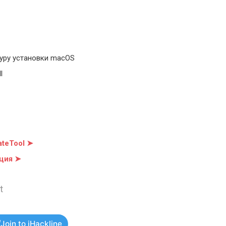
уру установки macOS
l
teTool ➤
ция ➤
t
Join to iHackline