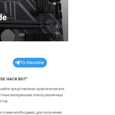
de
TG iHackline
NSE HACK BOT”
 сайте представлены практически все
стные материнские платы различных
етов.
 что вам необходимо для получения