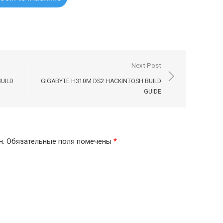
Next Post
UILD
GIGABYTE H310M DS2 HACKINTOSH BUILD
GUIDE
н.
Обязательные поля помечены
*