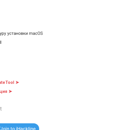
уру установки macOS
l
teTool ➤
ция ➤
t
Join to iHackline