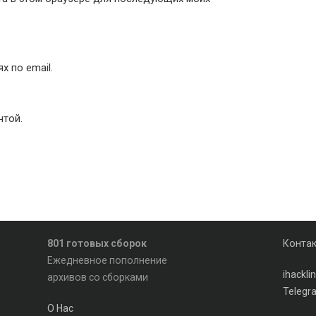
 по email.
чтой.
801 готовых сборок
Конта
Ежедневное пополнение
ihackl
архивов со сборками
Telegr
О Нас