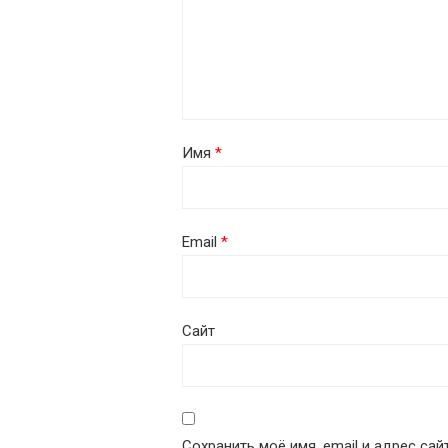
Имя
*
Email
*
Сайт
Сохранить моё имя, email и адрес са