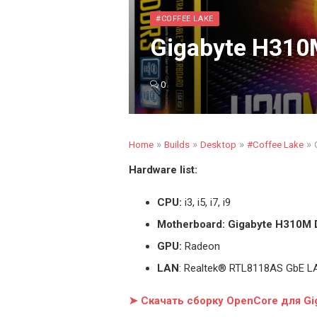
#COFFEE LAKE
Gigabyte H310
0
»
»
»
»
Home
Builds
Desktop
#Coffee Lake
Hardware list:
CPU:
i3, i5, i7, i9
Motherboard: Gigabyte H310M
GPU:
Radeon
LAN
: Realtek® RTL8118AS GbE L
➤ Скачать сборку OpenCore для G