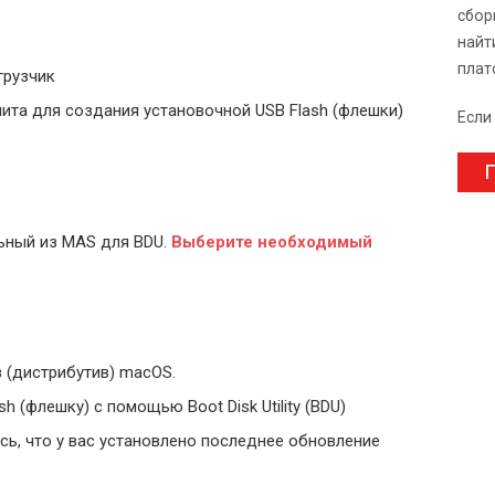
сбор
найт
плат
грузчик
ита для создания установочной USB Flash (флешки)
Если
П
ьный из MAS для BDU.
Выберите
необходимый
 (дистрибутив) macOS.
 (флешку) с помощью Boot Disk Utility (BDU)
ь, что у вас установлено последнее обновление