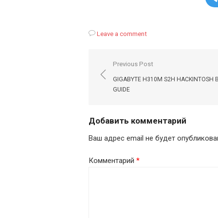
Leave a comment
Навигация
Previous Post
по
GIGABYTE H310M S2H HACKINTOSH B
записям
GUIDE
Добавить комментарий
Ваш адрес email не будет опубликова
Комментарий
*