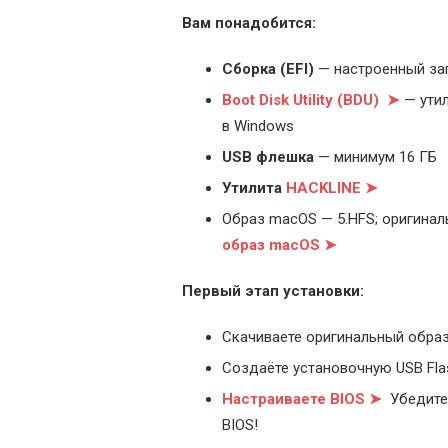
Вам понадобится:
Cборка (EFI)
— настроенный за
Boot Disk Utility (BDU) ➤
— утил
в Windows
USB флешка
— минимум 16 ГБ
Утилита
HACKLINE ➤
Образ macOS — 5.HFS; оригинал
образ macOS ➤
Первый этап установки:
Скачиваете оригинальный образ
Создаёте установочную USB Flash
Настраиваете BIOS ➤
Убедитес
BIOS!