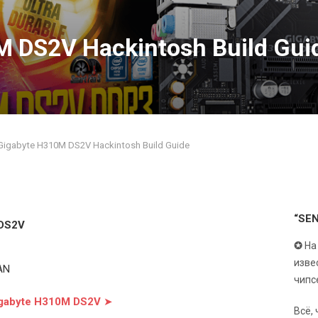
M DS2V Hackintosh Build Gui
Gigabyte H310M DS2V Hackintosh Build Guide
“SE
 DS2V
✪
На
изве
AN
чипс
igabyte H310M DS2V
➤
Всё,