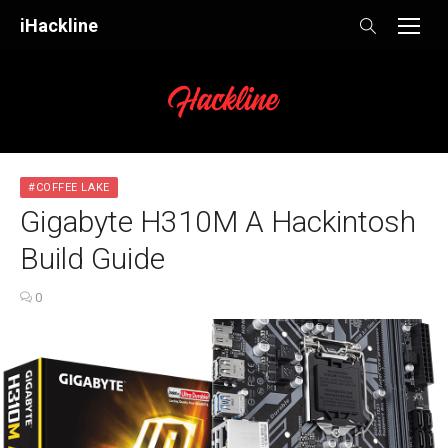
Skip
iHackline
to
content
#COFFEE LAKE
Gigabyte H310M A Hackintosh
Build Guide
0