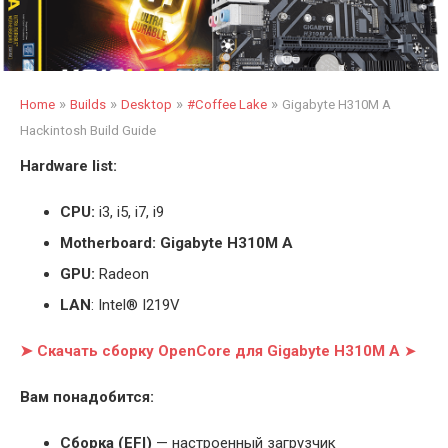
»
»
»
»
Home
Builds
Desktop
#Coffee Lake
Gigabyte H310M A
Hackintosh Build Guide
Hardware list:
CPU:
i3, i5, i7, i9
Motherboard: Gigabyte H310M A
GPU:
Radeon
LAN
: Intel® I219V
➤ Скачать сборку OpenCore для Gigabyte H310M A
➤
Вам понадобится:
Cборка (EFI)
— настроенный загрузчик