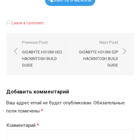
Leave a comment
Навигация
Previous Post
Next Post
по
GIGABYTE H310M HD2
GIGABYTE H310M S2P
записям
HACKINTOSH BUILD
HACKINTOSH BUILD
GUIDE
GUIDE
Добавить комментарий
Ваш адрес email не будет опубликован.
Обязательные
поля помечены
*
Комментарий
*