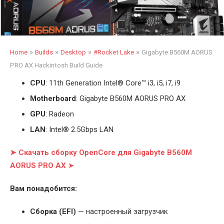
»
»
»
»
Home
Builds
Desktop
#Rocket Lake
Gigabyte B560M AORUS
PRO AX Hackintosh Build Guide
CPU
: 11th Generation Intel
®
Core™ i3, i5, i7, i9
Motherboard
: Gigabyte B560M AORUS PRO AX
GPU
: Radeon
LAN
: Intel® 2.5Gbps LAN
➤ Скачать сборку OpenCore для Gigabyte B560M
AORUS PRO AX
➤
Вам понадобится:
Cборка (EFI)
— настроенный загрузчик