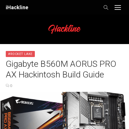
Skip
iHackline
to
content
#ROCKET LAKE
Gigabyte B560M AORUS PRO
AX Hackintosh Build Guide
0