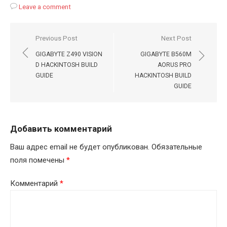
Leave a comment
Навигация
Previous Post
Next Post
по
GIGABYTE Z490 VISION
GIGABYTE B560M
записям
D HACKINTOSH BUILD
AORUS PRO
GUIDE
HACKINTOSH BUILD
GUIDE
Добавить комментарий
Ваш адрес email не будет опубликован.
Обязательные
поля помечены
*
Комментарий
*