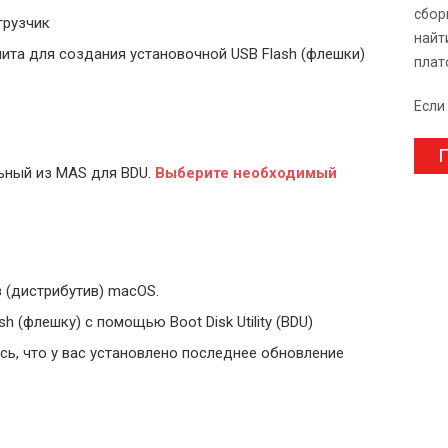
сбор
грузчик
найт
ита для создания установочной USB Flash (флешки)
плат
Если
П
ьный из MAS для BDU.
Выберите
необходимый
 (дистрибутив) macOS.
 (флешку) с помощью Boot Disk Utility (BDU)
ь, что у вас установлено последнее обновление