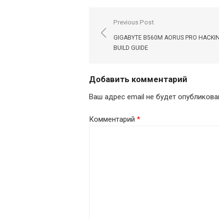
Навигация
Previous Post
по
GIGABYTE B560M AORUS PRO HACKI
записям
BUILD GUIDE
Добавить комментарий
Ваш адрес email не будет опубликова
Комментарий
*