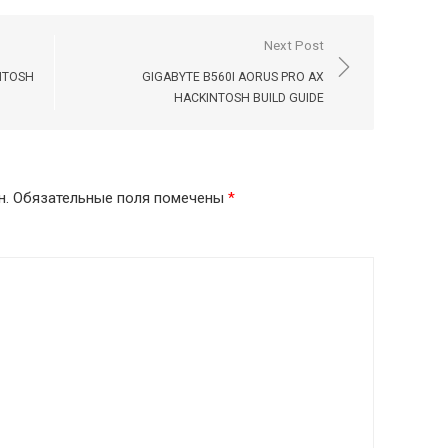
Next Post
NTOSH
GIGABYTE B560I AORUS PRO AX
HACKINTOSH BUILD GUIDE
н.
Обязательные поля помечены
*