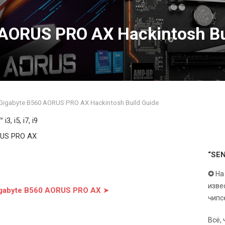
 AORUS PRO AX Hackintosh Bu
Gigabyte B560 AORUS PRO AX Hackintosh Build Guide
i3, i5, i7, i9
RUS PRO AX
“SE
✪
На
изве
igabyte B560 AORUS PRO AX
➤
чипс
Всё,