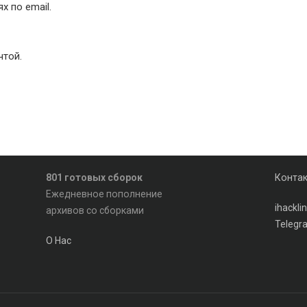
 по email.
чтой.
801 готовых сборок
Конта
Ежедневное пополнение
ihackl
архивов со сборками
Telegr
О Нас