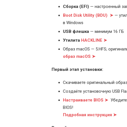
Cборка (EFI)
— настроенный за
Boot Disk Utility (BDU) ➤
— утил
в Windows
USB флешка
— минимум 16 ГБ
Утилита
HACKLINE ➤
Образ macOS — 5.HFS; оригинал
образ macOS ➤
Первый этап установки:
Скачиваете оригинальный образ
Создаёте установочную USB Flash
Настраиваете BIOS ➤
Убедитес
BIOS!
Подробная инструкция ➤