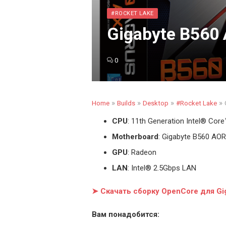
#ROCKET LAKE
Gigabyte B560
0
»
»
»
»
Home
Builds
Desktop
#Rocket Lake
CPU
: 11th Generation Intel
®
Core™ 
Motherboard
: Gigabyte B560 AO
GPU
: Radeon
LAN
: Intel® 2.5Gbps LAN
➤ Скачать сборку OpenCore для G
Вам понадобится: