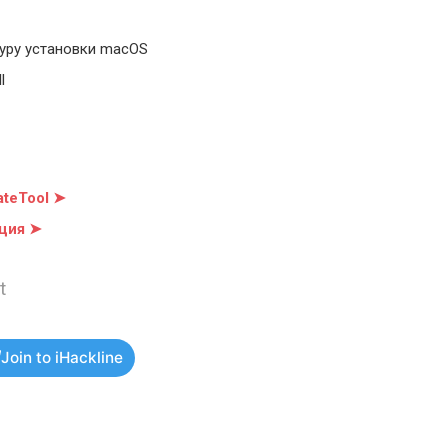
уру установки macOS
l
teTool ➤
ция ➤
t
Join to iHackline