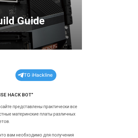
ild Guide
TG iHackline
NSE HACK BOT”
 сайте представлены практически все
стные материнские платы различных
етов.
 что вам необходимо для получения