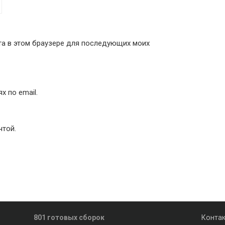
йта в этом браузере для последующих моих
 по email.
чтой.
801 готовых сборок
Конта