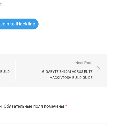
t
Join to iHackline
Next Post
BUILD
GIGABYTE B460M AORUS ELITE
HACKINTOSH BUILD GUIDE
н.
Обязательные поля помечены
*