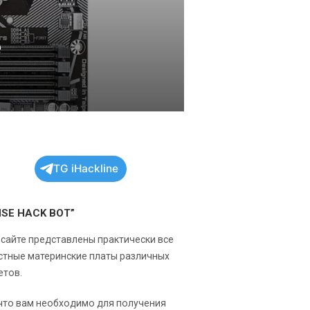
e
TG iHackline
NSE HACK BOT”
 сайте представлены практически все
стные материнские платы различных
етов.
 что вам необходимо для получения