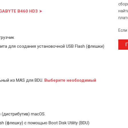
сбор
IGABYTE B460 HD3
➤
найт
плат
Если
грузчик
П
ита для создания установочной USB Flash (флешки)
ьный из MAS для BDU.
Выберите
необходимый
 (дистрибутив) macOS.
 (флешку) с помощью Boot Disk Utility (BDU)