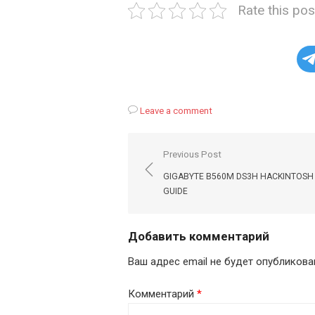
Rate this pos
Leave a comment
Навигация
Previous Post
по
GIGABYTE B560M DS3H HACKINTOSH 
записям
GUIDE
Добавить комментарий
Ваш адрес email не будет опубликова
Комментарий
*