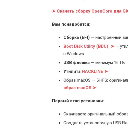
➤ Скачать сборку OpenCore для G
Вам понадобится:
Cборка (EFI)
— настроенный за
Boot Disk Utility (BDU) ➤
— утил
в Windows
USB флешка
— минимум 16 ГБ
Утилита
HACKLINE ➤
Образ macOS — 5.HFS; оригинал
образ macOS ➤
Первый этап установки:
Скачиваете оригинальный образ
Создаёте установочную USB Flash