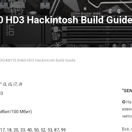
 HD3 Hackintosh Build Guid
GIGABYTE B460 HD3 Hackintosh Build Guide
i3, i5, i7, i9
“SE
D3
✪
На
изве
 Мбит/100 Мбит)
чипс
Всё,
3, 17, 18, 20, 33, 40, 50, 52, 53, 87, 99