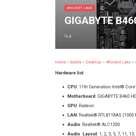
#ROCKET LAKE
GIGABYTE B460
0
»
»
»
»
Home
Builds
Desktop
#Rocket Lake
Hardware list
:
CPU
: 11th Generation Intel
®
Core™ 
Motherboard
: GIGABYTE B460 H
GPU
: Radeon
LAN
: Realtek® RTL8118AS (1000
Audio
: Realtek® ALC1200
Audio Layout
: 1, 2, 3, 5, 7, 11, 1