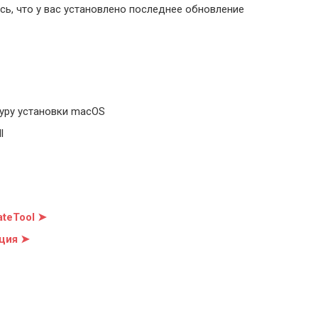
ь, что у вас установлено последнее обновление
уру установки macOS
l
teTool ➤
ция ➤