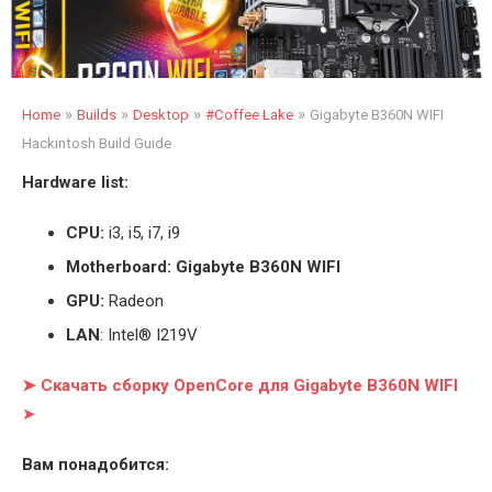
»
»
»
»
Home
Builds
Desktop
#Coffee Lake
Gigabyte B360N WIFI
Hackintosh Build Guide
Hardware list:
CPU:
i3, i5, i7, i9
Motherboard: Gigabyte B360N WIFI
GPU:
Radeon
LAN
: Intel® I219V
➤ Скачать сборку OpenCore для Gigabyte B360N WIFI
➤
Вам понадобится: