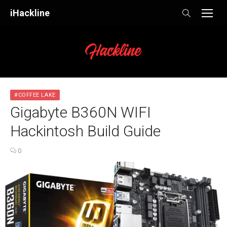
Skip
iHackline
to
content
#COFFEE LAKE
Gigabyte B360N WIFI
Hackintosh Build Guide
0