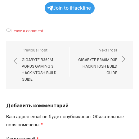
Join to iHackline
Leave a comment
Навигация
Previous Post
Next Post
по
GIGABYTE B360M
GIGABYTE B360M D3P
записям
AORUS GAMING 3
HACKINTOSH BUILD
HACKINTOSH BUILD
GUIDE
GUIDE
Добавить комментарий
Ваш адрес email не будет опубликован.
Обязательные
поля помечены
*