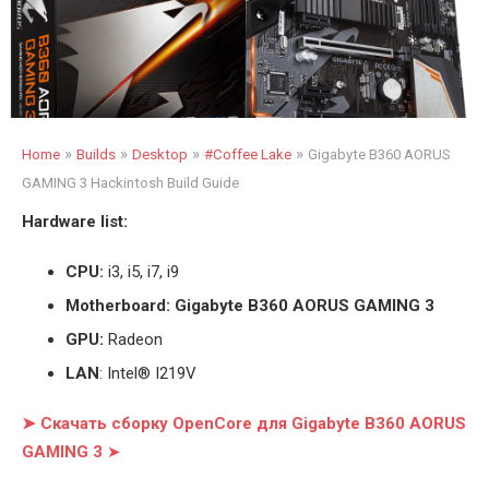
»
»
»
»
Home
Builds
Desktop
#Coffee Lake
Gigabyte B360 AORUS
GAMING 3 Hackintosh Build Guide
Hardware list:
CPU:
i3, i5, i7, i9
Motherboard: Gigabyte B360 AORUS GAMING 3
GPU:
Radeon
LAN
: Intel® I219V
➤ Скачать сборку OpenCore для Gigabyte B360 AORUS
GAMING 3
➤