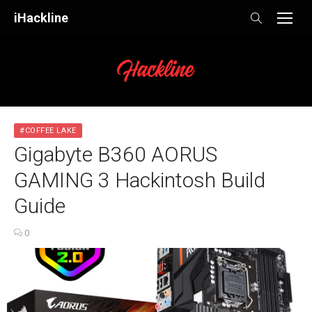
Skip
iHackline
to
content
#COFFEE LAKE
Gigabyte B360 AORUS
GAMING 3 Hackintosh Build
Guide
0