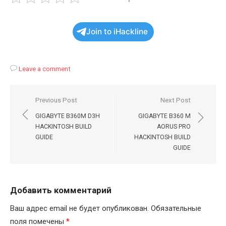
Join to iHackline
Leave a comment
Навигация
Previous Post
Next Post
по
GIGABYTE B360M D3H
GIGABYTE B360 M
записям
HACKINTOSH BUILD
AORUS PRO
GUIDE
HACKINTOSH BUILD
GUIDE
Добавить комментарий
Ваш адрес email не будет опубликован.
Обязательные
поля помечены
*