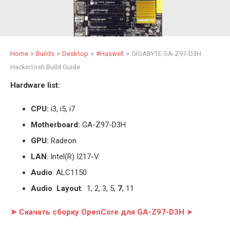
»
»
»
»
Home
Builds
Desktop
#Haswell
GIGABYTE GA-Z97-D3H
Hackintosh Build Guide
Hardware list:
CPU:
i3, i5, i7
Motherboard:
GA-Z97-D3H
GPU:
Radeon
LAN
: Intel(R) I217-V
Audio
: ALC1150
Audio Layout
: 1, 2, 3, 5,
7
, 11
➤ Скачать сборку OpenCore для GA-Z97-D3H
➤