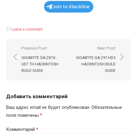
Join to iHackline
Leave a comment
Навигация
Previous Post
Next Post
по
GIGABYTE GA-Z87X-
GIGABYTE GA-Z97-HD3
записям
UD7 TH HACKINTOSH
HACKINTOSH BUILD
BUILD GUIDE
GUIDE
Добавить комментарий
Ваш адрес email не будет опубликован.
Обязательные
поля помечены
*
Комментарий
*