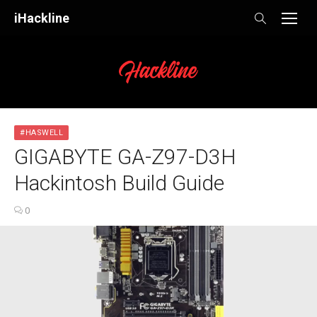
Skip
iHackline
to
content
#HASWELL
GIGABYTE GA-Z97-D3H
Hackintosh Build Guide
0