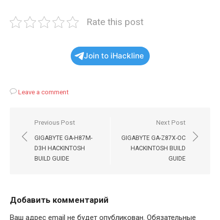
Rate this post
Join to iHackline
Leave a comment
Навигация
Previous Post
Next Post
по
GIGABYTE GA-H87M-
GIGABYTE GA-Z87X-OC
записям
D3H HACKINTOSH
HACKINTOSH BUILD
BUILD GUIDE
GUIDE
Добавить комментарий
Ваш адрес email не будет опубликован.
Обязательные