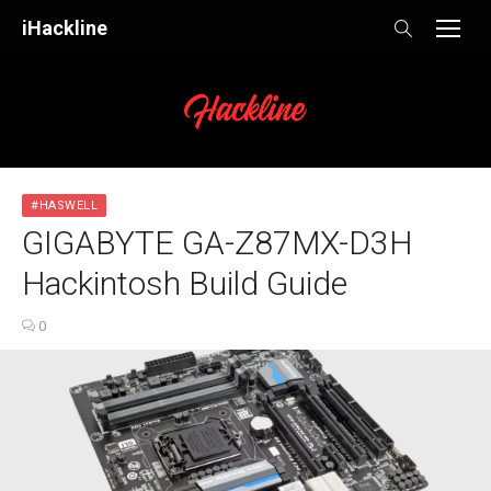
Skip
iHackline
to
content
#HASWELL
GIGABYTE GA-Z87MX-D3H
Hackintosh Build Guide
0