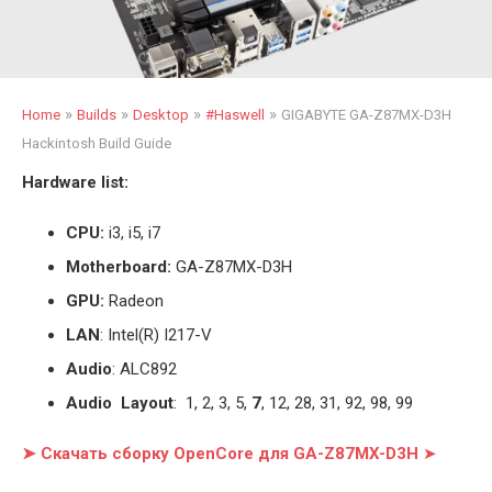
»
»
»
»
Home
Builds
Desktop
#Haswell
GIGABYTE GA-Z87MX-D3H
Hackintosh Build Guide
Hardware list:
CPU:
i3, i5, i7
Motherboard:
GA-Z87MX-D3H
GPU:
Radeon
LAN
: Intel(R) I217-V
Audio
: ALC892
Audio Layout
: 1, 2, 3, 5,
7
, 12, 28, 31, 92, 98, 99
➤ Скачать сборку OpenCore для GA-Z87MX-D3H
➤