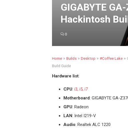
GIGABYTE GA-
Hackintosh Bui
0
»
»
»
»
Home
Builds
Desktop
#Coffee Lake
Build Guide
Hardware list
:
CPU
:
i3, i5, i7
Motherboard
: GIGABYTE GA-Z37
GPU
: Radeon
LAN
: Intel I219-V
Audio
: Realtek ALC 1220