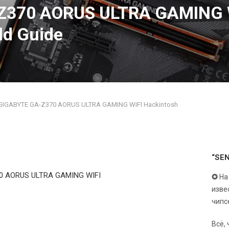
Z370 AORUS ULTRA GAMING 
ld Guide
GIGABYTE GA-Z370 AORUS ULTRA GAMING WIFI Hackintosh
“SE
0 AORUS ULTRA GAMING WIFI
✪
На
изве
чипс
Всё,