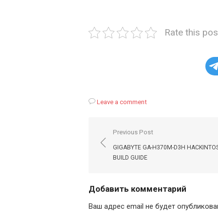
Rate this pos
Leave a comment
Навигация
Previous Post
по
GIGABYTE GA-H370M-D3H HACKINTO
записям
BUILD GUIDE
Добавить комментарий
Ваш адрес email не будет опубликова