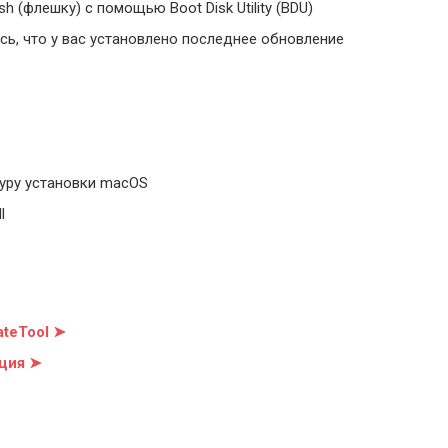
 (флешку) с помощью Boot Disk Utility (BDU)
ь, что у вас установлено последнее обновление
уру установки macOS
l
teTool ➤
ция ➤