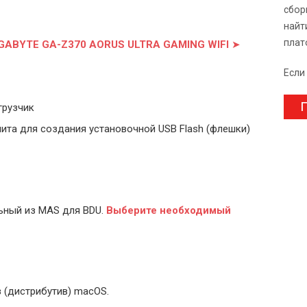
сбор
найт
плат
GIGABYTE GA-Z370 AORUS ULTRA GAMING WIFI
➤
Если
П
грузчик
ита для создания установочной USB Flash (флешки)
ьный из MAS для BDU.
Выберите
необходимый
 (дистрибутив) macOS.