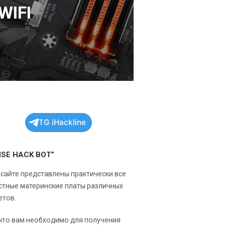
WIFI
TG iHackline
NSE HACK BOT”
 сайте представлены практически все
стные материнские платы различных
етов.
 что вам необходимо для получения