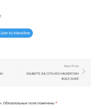
t
Join to iHackline
Next Post
SH
GIGABYTE GA-Z370-HD3 HACKINTOSH
BUILD GUIDE
н.
Обязательные поля помечены
*