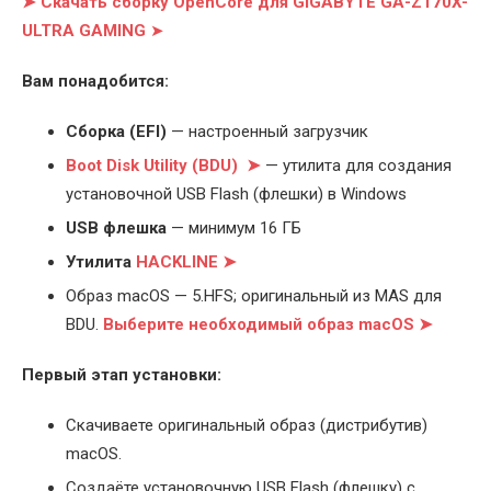
➤ Скачать сборку OpenCore для GIGABYTE GA-Z170X-
ULTRA GAMING
➤
Вам понадобится:
Cборка (EFI)
— настроенный загрузчик
Boot Disk Utility (BDU) ➤
— утилита для создания
установочной USB Flash (флешки) в Windows
USB флешка
— минимум 16 ГБ
Утилита
HACKLINE ➤
Образ macOS — 5.HFS; оригинальный из MAS для
BDU.
Выберите
необходимый образ macOS ➤
Первый этап установки:
Скачиваете оригинальный образ (дистрибутив)
macOS.
Создаёте установочную USB Flash (флешку) с