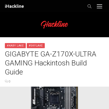
Skip
iHackline
to
content
#KABY LAKE
#SKYLAKE
GIGABYTE GA-Z170X-ULTRA
GAMING Hackintosh Build
Guide
0