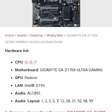
»
»
»
»
Home
Builds
Desktop
#Kaby lake
GIGABYTE GA-Z170X-
ULTRA GAMING Hackintosh Build Guide
Hardware list:
CPU:
i3, i5, i7
Motherboard:
GIGABYTE GA-Z170X-ULTRA GAMING
GPU:
Radeon
LAN
: Intel® I219V
Audio
: ALC892
Audio Layout
: 1, 2, 3, 5,
7
, 12, 28, 31, 92, 98, 99