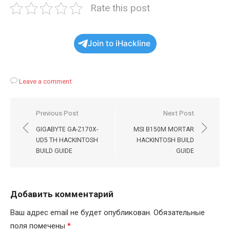
Rate this post
Join to iHackline
Leave a comment
Навигация
Previous Post
Next Post
по
GIGABYTE GA-Z170X-
MSI B150M MORTAR
записям
UD5 TH HACKINTOSH
HACKINTOSH BUILD
BUILD GUIDE
GUIDE
Добавить комментарий
Ваш адрес email не будет опубликован.
Обязательные
поля помечены
*