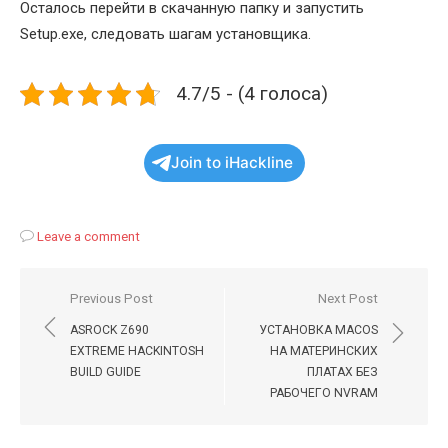
Осталось перейти в скачанную папку и запустить
Setup.exe, следовать шагам установщика.
4.7/5 - (4 голоса)
Join to iHackline
Leave a comment
Навигация
Previous Post
Next Post
по
ASROCK Z690
УСТАНОВКА MACOS
записям
EXTREME HACKINTOSH
НА МАТЕРИНСКИХ
BUILD GUIDE
ПЛАТАХ БЕЗ
РАБОЧЕГО NVRAM