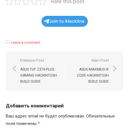
Rate this post
Join to iHackline
Leave a comment
Навигация
Previous Post
Next Post
по
ASUS TUF Z370-PLUS
ASUS MAXIMUS IX
записям
GAMING HACKINTOSH
CODE HACKINTOSH
BUILD GUIDE
BUILD GUIDE
Добавить комментарий
Ваш адрес email не будет опубликован.
Обязательные
поля помечены
*