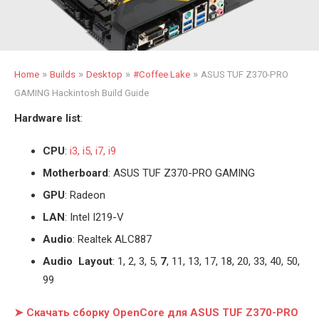
»
»
»
»
Home
Builds
Desktop
#Coffee Lake
ASUS TUF Z370-PRO
GAMING Hackintosh Build Guide
Hardware list
:
CPU
:
i3, i5, i7, i9
Motherboard
: ASUS TUF Z370-PRO GAMING
GPU
: Radeon
LAN
: Intel I219-V
Audio
: Realtek ALC887
Audio Layout
: 1, 2, 3, 5,
7
, 11, 13, 17, 18, 20, 33, 40, 50,
99
➤ Скачать сборку OpenCore для ASUS TUF Z370-PRO