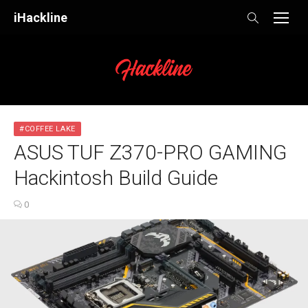
Skip
iHackline
to
content
#COFFEE LAKE
ASUS TUF Z370-PRO GAMING
Hackintosh Build Guide
0