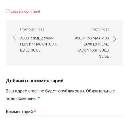
Leave a comment
Навигация
Previous Post
Next Post
по
ASUS PRIME Z790M-
ASUS ROG MAXIMUS
записям
PLUS D4 HACKINTOSH
Z690 EXTREME
BUILD GUIDE
HACKINTOSH BUILD
GUIDE
Добавить комментарий
Ваш адрес email не будет опубликован.
Обязательные
поля помечены
*
Комментарий
*