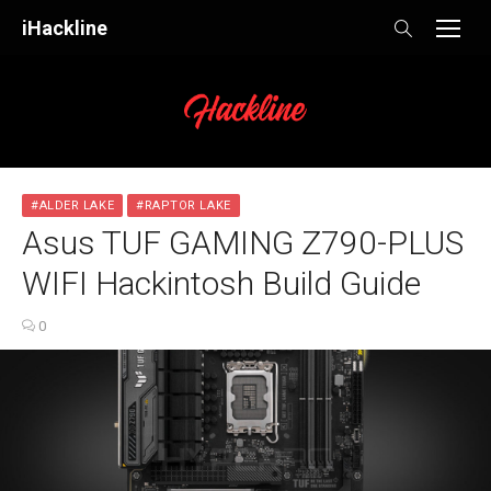
Skip
iHackline
to
content
#ALDER LAKE
#RAPTOR LAKE
Asus TUF GAMING Z790-PLUS
WIFI Hackintosh Build Guide
0