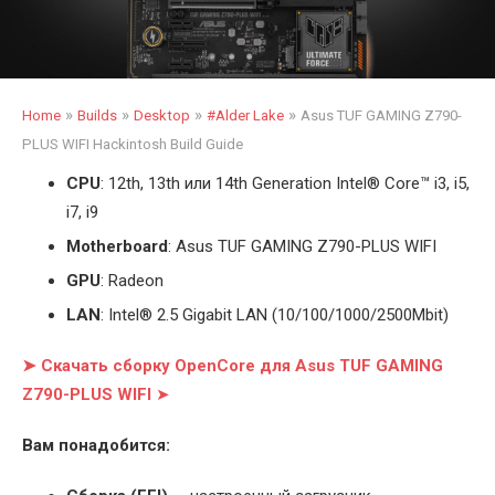
»
»
»
»
Home
Builds
Desktop
#Alder Lake
Asus TUF GAMING Z790-
PLUS WIFI Hackintosh Build Guide
CPU
: 12th, 13th или 14th Generation Intel
®
Core™ i3, i5,
i7, i9
Motherboard
: Asus TUF GAMING Z790-PLUS WIFI
GPU
: Radeon
LAN
: Intel
®
2.5 Gigabit LAN (10/100/1000/2500Mbit)
➤ Скачать сборку OpenCore для Asus TUF GAMING
Z790-PLUS WIFI
➤
Вам понадобится: