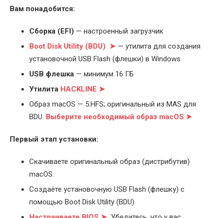
Вам понадобится:
Cборка (EFI)
— настроенный загрузчик
Boot Disk Utility (BDU) ➤
— утилита для создания
установочной USB Flash (флешки) в Windows
USB флешка
— минимум 16 ГБ
Утилита
HACKLINE ➤
Образ macOS — 5.HFS; оригинальный из MAS для
BDU.
Выберите
необходимый образ macOS ➤
Первый этап установки:
Скачиваете оригинальный образ (дистрибутив)
macOS.
Создаёте установочную USB Flash (флешку) с
помощью Boot Disk Utility (BDU)
Настраиваете BIOS ➤
Убедитесь, что у вас