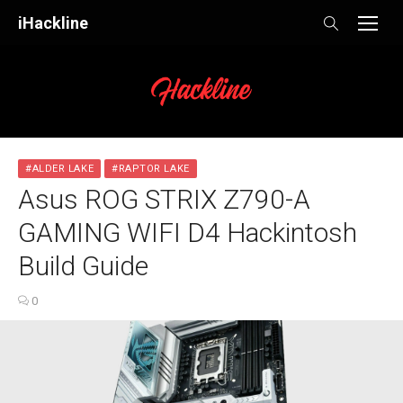
Skip
iHackline
to
content
#ALDER LAKE
#RAPTOR LAKE
Asus ROG STRIX Z790-A
GAMING WIFI D4 Hackintosh
Build Guide
0