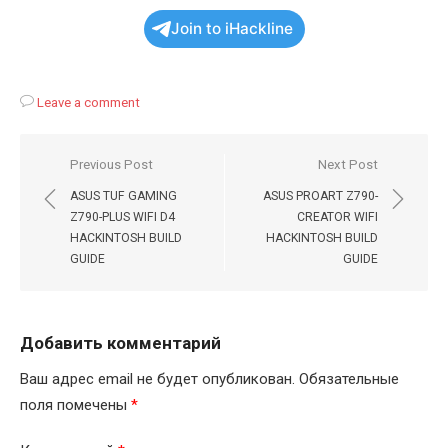
Join to iHackline
Leave a comment
Навигация
Previous Post
Next Post
по
ASUS TUF GAMING
ASUS PROART Z790-
записям
Z790-PLUS WIFI D4
CREATOR WIFI
HACKINTOSH BUILD
HACKINTOSH BUILD
GUIDE
GUIDE
Добавить комментарий
Ваш адрес email не будет опубликован.
Обязательные
поля помечены
*