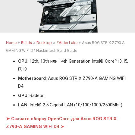
»
»
»
»
Home
Builds
Desktop
#Alder Lake
Asus ROG STRIX Z790-A
GAMING WIFI D4 Hackintosh Build Guide
CPU
: 12th, 13th или 14th Generation Intel
®
Core™ i3, i5,
i7, i9
Motherboard
: Asus ROG STRIX Z790-A GAMING WIFI
D4
GPU
: Radeon
LAN
: Intel
®
2.5 Gigabit LAN (10/100/1000/2500Mbit)
➤ Скачать сборку OpenCore для Asus ROG STRIX
Z790-A GAMING WIFI D4
➤