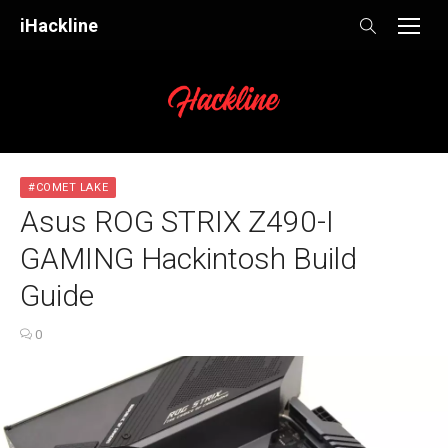
Skip
iHackline
to
content
#COMET LAKE
Asus ROG STRIX Z490-I
GAMING Hackintosh Build
Guide
0