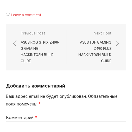
Leave a comment
Навигация
Previous Post
Next Post
по
ASUS ROG STRIX Z490-
ASUS TUF GAMING
записям
G GAMING
Z490-PLUS
HACKINTOSH BUILD
HACKINTOSH BUILD
GUIDE
GUIDE
Добавить комментарий
Ваш адрес email не будет опубликован.
Обязательные
поля помечены
*
Комментарий
*