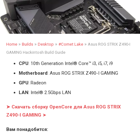
»
»
»
»
Home
Builds
Desktop
#Comet Lake
Asus ROG STRIX Z490-I
GAMING Hackintosh Build Guide
CPU
: 10th Generation Intel
®
Core™ i3, i5, i7, i9
Motherboard
: Asus ROG STRIX Z490-I GAMING
GPU
: Radeon
LAN
: Intel® 2.5Gbps LAN
➤ Скачать сборку OpenCore для Asus ROG STRIX
Z490-I GAMING
➤
Вам понадобится: