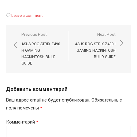
Leave a comment
Навигация
Previous Post
Next Post
по
ASUS ROG STRIX Z490-
ASUS ROG STRIX Z490-I
записям
H GAMING
GAMING HACKINTOSH
HACKINTOSH BUILD
BUILD GUIDE
GUIDE
Добавить комментарий
Ваш адрес email не будет опубликован.
Обязательные
поля помечены
*
Комментарий
*