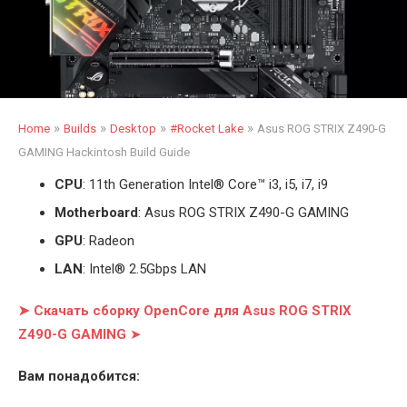
»
»
»
»
Home
Builds
Desktop
#Rocket Lake
Asus ROG STRIX Z490-G
GAMING Hackintosh Build Guide
CPU
: 11th Generation Intel
®
Core™ i3, i5, i7, i9
Motherboard
: Asus ROG STRIX Z490-G GAMING
GPU
: Radeon
LAN
: Intel® 2.5Gbps LAN
➤ Скачать сборку OpenCore для Asus ROG STRIX
Z490-G GAMING
➤
Вам понадобится: