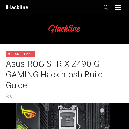
Skip
iHackline
to
content
#ROCKET LAKE
Asus ROG STRIX Z490-G
GAMING Hackintosh Build
Guide
0