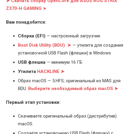
➤ Скачать сборку OpenCore для ASUS ROG STRIX
Z370-H GAMING
➤
Вам понадобится:
Cборка (EFI)
— настроенный загрузчик
Boot Disk Utility (BDU) ➤
— утилита для создания
установочной USB Flash (флешки) в Windows
USB флешка
— минимум 16 ГБ
Утилита
HACKLINE ➤
Образ macOS — 5.HFS; оригинальный из MAS для
BDU.
Выберите
необходимый образ macOS ➤
Первый этап установки:
Скачиваете оригинальный образ (дистрибутив)
macOS.
Создаёте установочную USB Flash (флешку) с