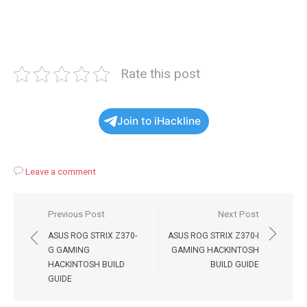
Rate this post
Join to iHackline
Leave a comment
Навигация
Previous Post
Next Post
по
ASUS ROG STRIX Z370-
ASUS ROG STRIX Z370-I
записям
G GAMING
GAMING HACKINTOSH
HACKINTOSH BUILD
BUILD GUIDE
GUIDE