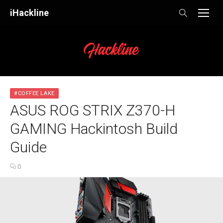
Skip
iHackline
to
content
#COFFEE LAKE
ASUS ROG STRIX Z370-H
GAMING Hackintosh Build
Guide
0