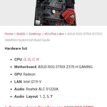
»
»
»
»
Home
Builds
Desktop
#Coffee Lake
ASUS ROG STRIX Z370-H
GAMING Hackintosh Build Guide
Hardware list
:
CPU
:
i3, i5, i7, i9
Motherboard
: ASUS ROG STRIX Z370-H GAMING
GPU
: Radeon
LAN
: Intel I219-V
Audio
: Realtek ALC S1220A
Audio Layout
: 1, 2, 5,
7