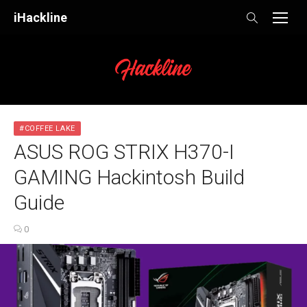
Skip
iHackline
to
content
#COFFEE LAKE
ASUS ROG STRIX H370-I
GAMING Hackintosh Build
Guide
0