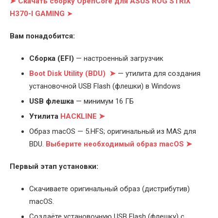
➤ Скачать сборку OpenCore для ASUS ROG STRIX
H370-I GAMING
➤
Вам понадобится:
Cборка (EFI)
— настроенный загрузчик
Boot Disk Utility (BDU) ➤
— утилита для создания
установочной USB Flash (флешки) в Windows
USB флешка
— минимум 16 ГБ
Утилита
HACKLINE ➤
Образ macOS — 5.HFS; оригинальный из MAS для
BDU.
Выберите
необходимый образ macOS ➤
Первый этап установки:
Скачиваете оригинальный образ (дистрибутив)
macOS.
Создаёте установочную USB Flash (флешку) с