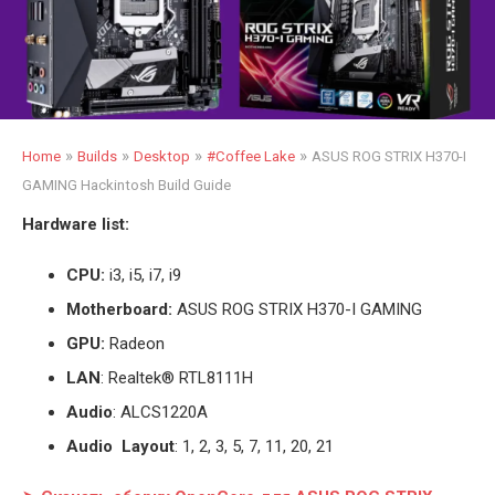
»
»
»
»
Home
Builds
Desktop
#Coffee Lake
ASUS ROG STRIX H370-I
GAMING Hackintosh Build Guide
Hardware list:
CPU:
i3, i5, i7, i9
Motherboard:
ASUS ROG STRIX H370-I GAMING
GPU:
Radeon
LAN
: Realtek® RTL8111H
Audio
: ALCS1220A
Audio Layout
: 1, 2, 3, 5, 7, 11, 20, 21