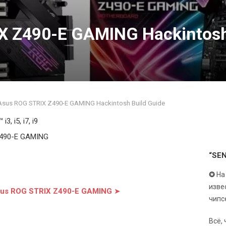
X Z490-E GAMING Hackintosh
Asus ROG STRIX Z490-E GAMING Hackintosh Build Guide
i3, i5, i7, i9
Z490-E GAMING
“SE
✪
На
изве
sus ROG STRIX Z490-E GAMING
➤
чипс
Всё,