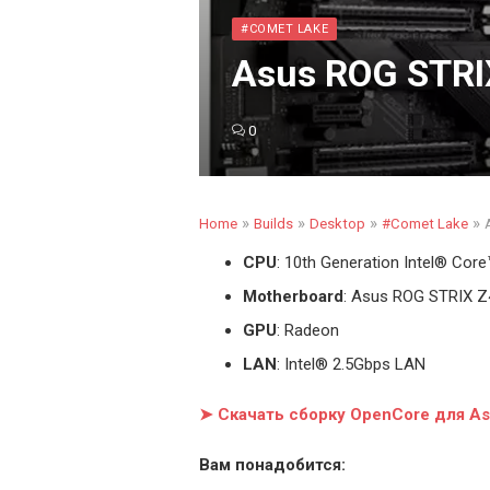
#COMET LAKE
Asus ROG STRI
0
»
»
»
»
Home
Builds
Desktop
#Comet Lake
CPU
: 10th Generation Intel
®
Core™ 
Motherboard
: Asus ROG STRIX 
GPU
: Radeon
LAN
: Intel® 2.5Gbps LAN
➤ Скачать сборку OpenCore для A
Вам понадобится: