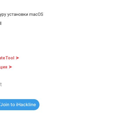
уру установки macOS
l
teTool ➤
ция ➤
t
Join to iHackline