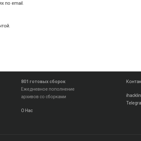
 по email.
чтой.
801 готовых сборок
Конта
Ежедневное пополнение
ihackl
архивов со сборками
Telegr
О Нас