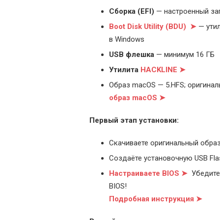
Cборка (EFI)
— настроенный за
Boot Disk Utility (BDU) ➤
— утил
в Windows
USB флешка
— минимум 16 ГБ
Утилита
HACKLINE ➤
Образ macOS — 5.HFS; оригинал
образ macOS ➤
Первый этап установки:
Скачиваете оригинальный образ
Создаёте установочную USB Flash
Настраиваете BIOS ➤
Убедитес
BIOS!
Подробная инструкция ➤