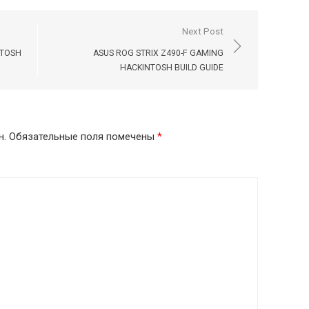
Next Post
NTOSH
ASUS ROG STRIX Z490-F GAMING
HACKINTOSH BUILD GUIDE
н.
Обязательные поля помечены
*