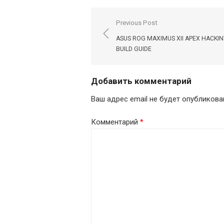
Навигация
Previous Post
по
ASUS ROG MAXIMUS XII APEX HACKI
записям
BUILD GUIDE
Добавить комментарий
Ваш адрес email не будет опубликова
Комментарий
*