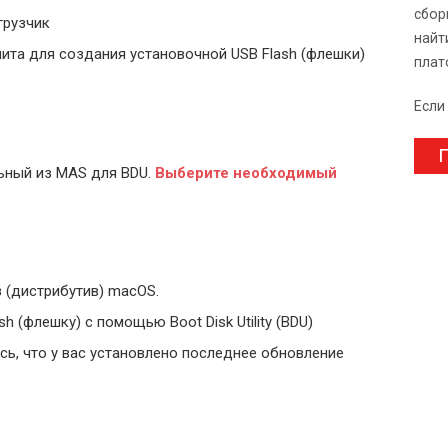
сбор
грузчик
найт
ита для создания установочной USB Flash (флешки)
плат
Если
П
ьный из MAS для BDU.
Выберите
необходимый
 (дистрибутив) macOS.
 (флешку) с помощью Boot Disk Utility (BDU)
ь, что у вас установлено последнее обновление