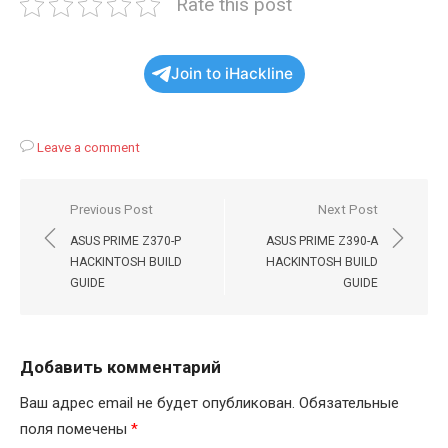
Rate this post
Join to iHackline
Leave a comment
Навигация
Previous Post
Next Post
по
ASUS PRIME Z370-P
ASUS PRIME Z390-A
записям
HACKINTOSH BUILD
HACKINTOSH BUILD
GUIDE
GUIDE
Добавить комментарий
Ваш адрес email не будет опубликован.
Обязательные
поля помечены
*