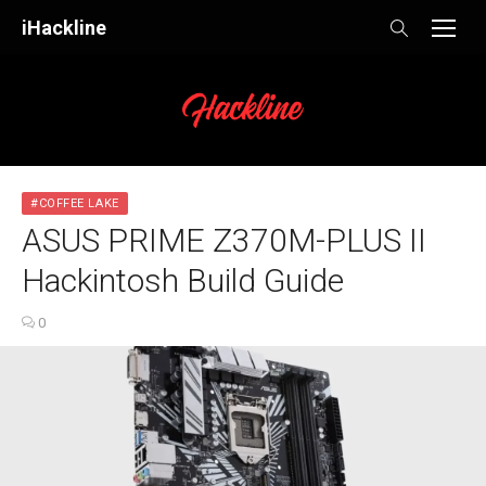
Skip
iHackline
to
content
#COFFEE LAKE
ASUS PRIME Z370M-PLUS II
Hackintosh Build Guide
0