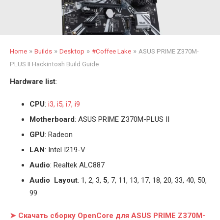
»
»
»
»
Home
Builds
Desktop
#Coffee Lake
ASUS PRIME Z370M-
PLUS II Hackintosh Build Guide
Hardware list
:
CPU
:
i3, i5, i7, i9
Motherboard
: ASUS PRIME Z370M-PLUS II
GPU
: Radeon
LAN
: Intel I219-V
Audio
: Realtek ALC887
Audio Layout
: 1, 2, 3,
5
, 7, 11, 13, 17, 18, 20, 33, 40, 50,
99
➤ Скачать сборку OpenCore для ASUS PRIME Z370M-