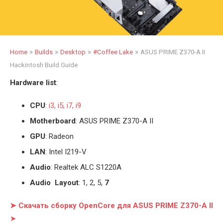
»
»
»
»
Home
Builds
Desktop
#Coffee Lake
ASUS PRIME Z370-A II
Hackintosh Build Guide
Hardware list
:
CPU
:
i3, i5, i7, i9
Motherboard
: ASUS PRIME Z370-A II
GPU
: Radeon
LAN
: Intel I219-V
Audio
: Realtek ALC S1220A
Audio Layout
: 1, 2, 5,
7
➤ Скачать сборку OpenCore для ASUS PRIME Z370-A II
➤