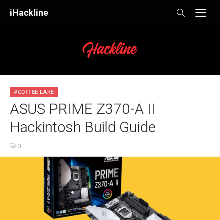
Skip
iHackline
to
content
#COFFEE LAKE
ASUS PRIME Z370-A II
Hackintosh Build Guide
0