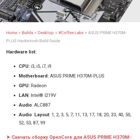
»
»
»
»
Home
Builds
Desktop
#Coffee Lake
ASUS PRIME H370M-
PLUS Hackintosh Build Guide
Hardware list:
CPU:
i3, i5, i7, i9
Motherboard:
ASUS PRIME H370M-PLUS
GPU:
Radeon
LAN
: Intel® I219V
Audio
: ALC887
Audio Layout
: 1, 2, 3, 5, 7, 11, 13, 17, 18, 20, 33, 40, 50,
52, 53, 87, 99
➤ Скачать сборку OpenCore для ASUS PRIME H370M-