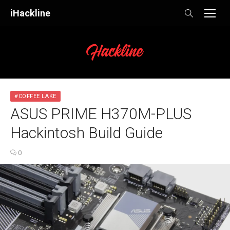
Skip
iHackline
to
content
#COFFEE LAKE
ASUS PRIME H370M-PLUS
Hackintosh Build Guide
0