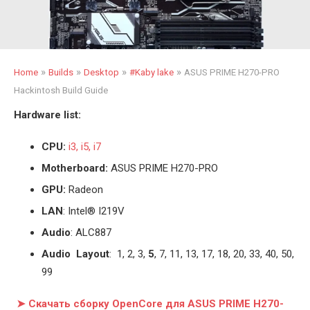
»
»
»
»
Home
Builds
Desktop
#Kaby lake
ASUS PRIME H270-PRO
Hackintosh Build Guide
Hardware list:
CPU:
i3, i5, i7
Motherboard:
ASUS PRIME H270-PRO
GPU:
Radeon
LAN
: Intel® I219V
Audio
: ALC887
Audio Layout
: 1, 2, 3,
5
, 7, 11, 13, 17, 18, 20, 33, 40, 50,
99
➤ Скачать сборку OpenCore для ASUS PRIME H270-