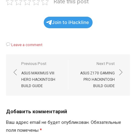
Rate this post
Join to iHackline
Leave a comment
Навигация
Previous Post
Next Post
по
ASUS MAXIMUS VIII
ASUS Z170 GAMING
записям
HERO HACKINTOSH
PRO HACKINTOSH
BUILD GUIDE
BUILD GUIDE
Добавить комментарий
Ваш адрес email не будет опубликован.
Обязательные
поля помечены
*