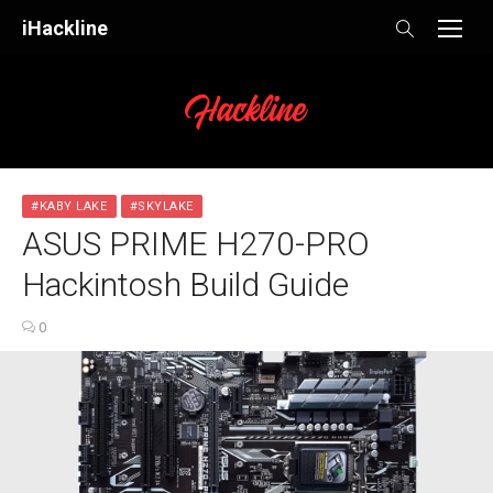
Skip
iHackline
to
content
#KABY LAKE
#SKYLAKE
ASUS PRIME H270-PRO
Hackintosh Build Guide
0