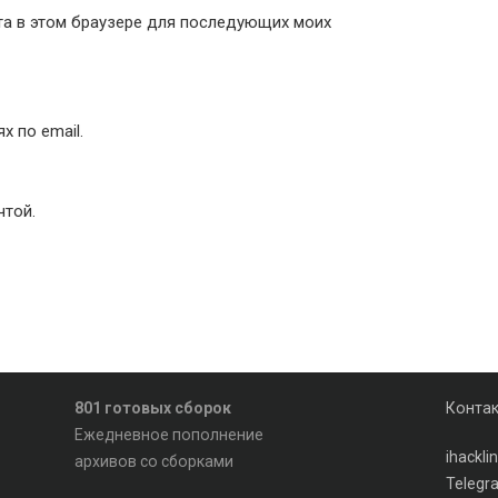
йта в этом браузере для последующих моих
 по email.
чтой.
801 готовых сборок
Конта
Ежедневное пополнение
ihackl
архивов со сборками
Telegr