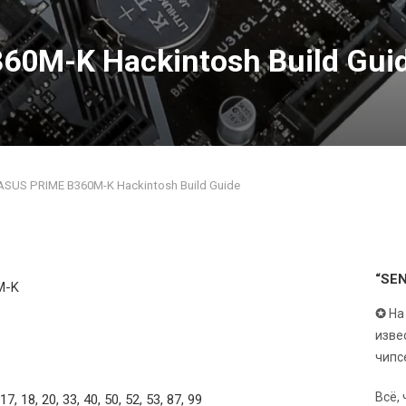
60M-K Hackintosh Build Gui
ASUS PRIME B360M-K Hackintosh Build Guide
“SE
M-K
✪
На
изве
чипс
Всё,
3, 17, 18, 20, 33, 40, 50, 52, 53, 87, 99