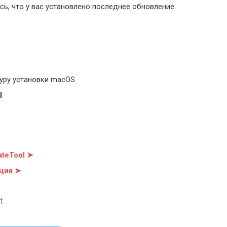
ь, что у вас установлено последнее обновление
уру установки macOS
l
teTool ➤
ция ➤
t