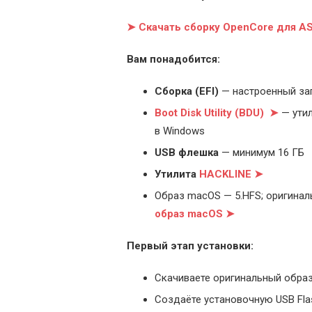
➤ Скачать сборку OpenCore для A
Вам понадобится:
Cборка (EFI)
— настроенный за
Boot Disk Utility (BDU) ➤
— утил
в Windows
USB флешка
— минимум 16 ГБ
Утилита
HACKLINE ➤
Образ macOS — 5.HFS; оригинал
образ macOS ➤
Первый этап установки:
Скачиваете оригинальный образ
Создаёте установочную USB Flash