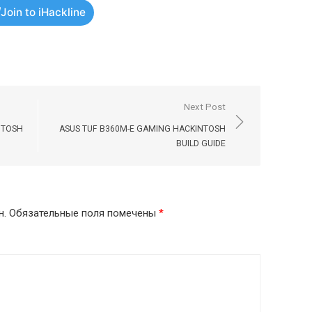
Join to iHackline
Next Post
NTOSH
ASUS TUF B360M-E GAMING HACKINTOSH
BUILD GUIDE
н.
Обязательные поля помечены
*