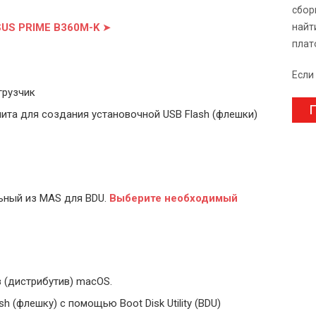
сбор
SUS PRIME B360M-K
➤
найт
плат
Если
грузчик
П
ита для создания установочной USB Flash (флешки)
ьный из MAS для BDU.
Выберите
необходимый
 (дистрибутив) macOS.
 (флешку) с помощью Boot Disk Utility (BDU)