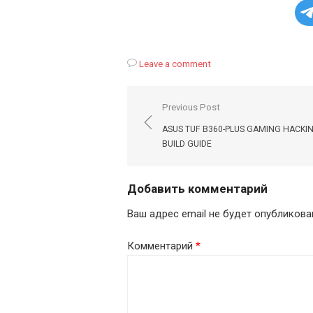
Leave a comment
Навигация
Previous Post
по
ASUS TUF B360-PLUS GAMING HACKI
записям
BUILD GUIDE
Добавить комментарий
Ваш адрес email не будет опубликова
Комментарий
*