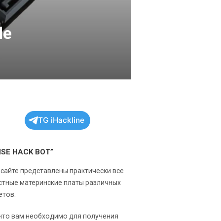
de
TG iHackline
NSE HACK BOT”
 сайте представлены практически все
стные материнские платы различных
етов.
 что вам необходимо для получения