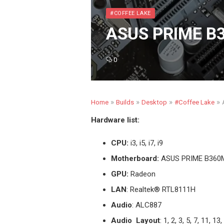
#COFFEE LAKE
ASUS PRIME B3
0
»
»
»
»
Home
Builds
Desktop
#Coffee Lake
Hardware list:
CPU:
i3, i5, i7, i9
Motherboard:
ASUS PRIME B360
GPU:
Radeon
LAN
: Realtek® RTL8111H
Audio
: ALC887
Audio Layout
: 1, 2, 3, 5, 7, 11, 1