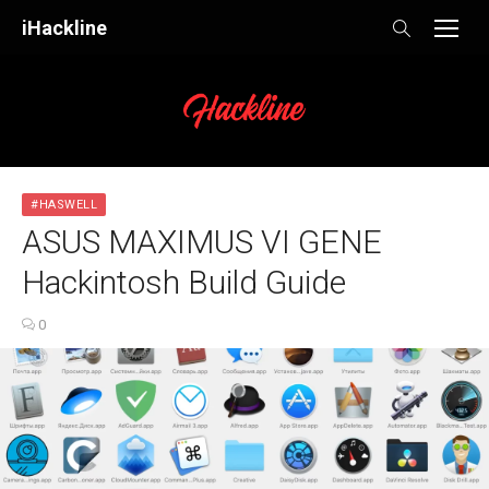
Skip
iHackline
to
content
#HASWELL
ASUS MAXIMUS VI GENE
Hackintosh Build Guide
0