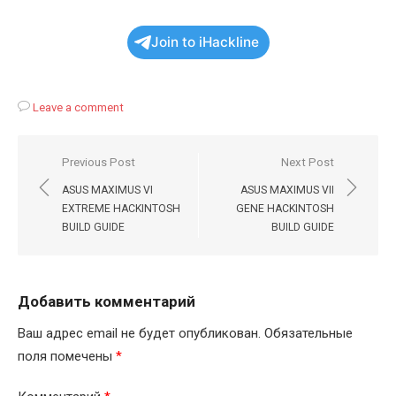
Join to iHackline
Leave a comment
Навигация
Previous Post
Next Post
по
ASUS MAXIMUS VI
ASUS MAXIMUS VII
записям
EXTREME HACKINTOSH
GENE HACKINTOSH
BUILD GUIDE
BUILD GUIDE
Добавить комментарий
Ваш адрес email не будет опубликован.
Обязательные
поля помечены
*