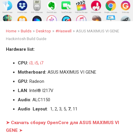
»
»
»
»
Home
Builds
Desktop
#Haswell
ASUS MAXIMUS VI GENE
Hackintosh Build Guide
Hardware list:
CPU:
i3, i5, i7
Motherboard:
ASUS MAXIMUS VI GENE
GPU:
Radeon
LAN
: Intel® I217V
Audio
: ALC1150
Audio Layout
: 1, 2, 3, 5,
7
, 11
➤ Скачать сборку OpenCore для ASUS MAXIMUS VI
GENE
➤