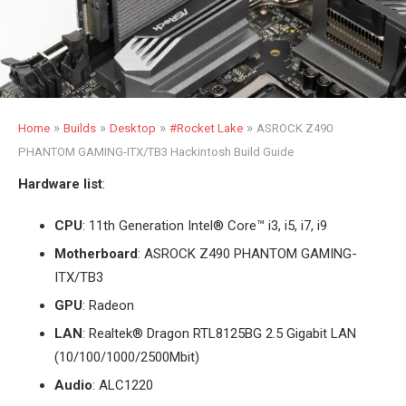
»
»
»
»
Home
Builds
Desktop
#Rocket Lake
ASROCK Z490
PHANTOM GAMING-ITX/TB3 Hackintosh Build Guide
Hardware list
:
CPU
: 11th Generation Intel
®
Core™ i3, i5, i7, i9
Motherboard
: ASROCK Z490 PHANTOM GAMING-
ITX/TB3
GPU
: Radeon
LAN
: Realtek
®
Dragon RTL8125BG 2.5 Gigabit LAN
(10/100/1000/2500Mbit)
Audio
: ALC1220