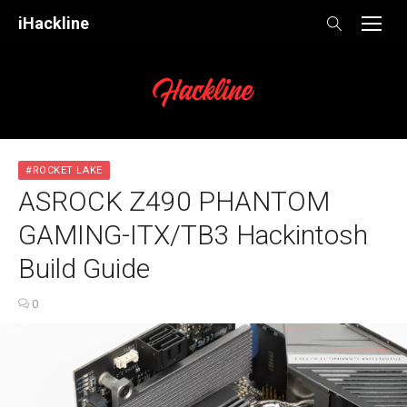
Skip
iHackline
to
content
#ROCKET LAKE
ASROCK Z490 PHANTOM
GAMING-ITX/TB3 Hackintosh
Build Guide
0