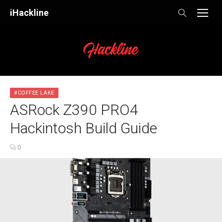
Skip
iHackline
to
content
#COFFEE LAKE
ASRock Z390 PRO4
Hackintosh Build Guide
0