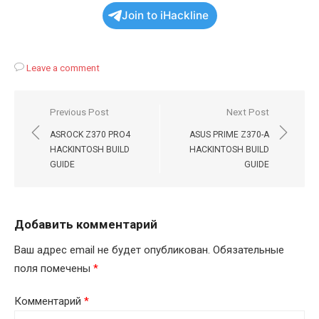
Join to iHackline
Leave a comment
Навигация
Previous Post
Next Post
по
ASROCK Z370 PRO4
ASUS PRIME Z370-A
записям
HACKINTOSH BUILD
HACKINTOSH BUILD
GUIDE
GUIDE
Добавить комментарий
Ваш адрес email не будет опубликован.
Обязательные
поля помечены
*
Комментарий
*