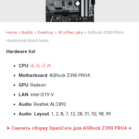
»
»
»
»
Home
Builds
Desktop
#Coffee Lake
ASRock Z390 PRO4
Hackintosh Build Guide
Hardware list
:
CPU
:
i3, i5, i7, i9
Motherboard
: ASRock Z390 PRO4
GPU
: Radeon
LAN
: Intel I219-V
Audio
: Realtek ALC892
Audio Layout
: 1, 2,
5
, 7, 12, 28, 31, 92, 98, 99
➤ Скачать сборку OpenCore для ASRock Z390 PRO4
➤