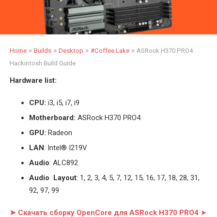
»
»
»
»
Home
Builds
Desktop
#Coffee Lake
ASRock H370 PRO4
Hackintosh Build Guide
Hardware list:
CPU:
i3, i5, i7, i9
Motherboard:
ASRock H370 PRO4
GPU:
Radeon
LAN
: Intel® I219V
Audio
: ALC892
Audio Layout
: 1, 2, 3, 4, 5, 7, 12, 15, 16, 17, 18, 28, 31,
92, 97, 99
➤ Скачать сборку OpenCore для ASRock H370 PRO4
➤