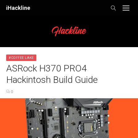
Skip
iHackline
to
content
#COFFEE LAKE
ASRock H370 PRO4
Hackintosh Build Guide
0