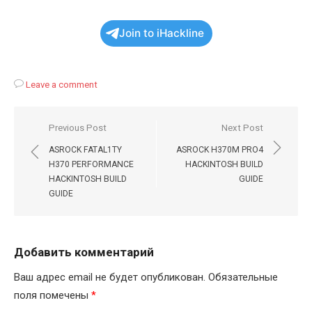
Join to iHackline
Leave a comment
Навигация
Previous Post
Next Post
по
ASROCK FATAL1TY
ASROCK H370M PRO4
записям
H370 PERFORMANCE
HACKINTOSH BUILD
HACKINTOSH BUILD
GUIDE
GUIDE
Добавить комментарий
Ваш адрес email не будет опубликован.
Обязательные
поля помечены
*