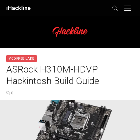
Skip
iHackline
to
content
#COFFEE LAKE
ASRock H310M-HDVP
Hackintosh Build Guide
0