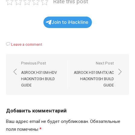
Rate this post
Join to iHackline
Leave a comment
Навигация
Previous Post
Next Post
по
ASROCK H310M-HDV
ASROCK H310M-ITX/AC
записям
HACKINTOSH BUILD
HACKINTOSH BUILD
GUIDE
GUIDE
Добавить комментарий
Ваш адрес email не будет опубликован.
Обязательные
поля помечены
*