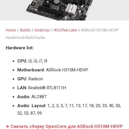
»
»
»
»
Home
Builds
Desktop
#Coffee Lake
ASRock H310M-HDVP
Hackintosh Build Guide
Hardware list:
CPU:
i3, i5, i7, i9
Motherboard:
ASRock H310M-HDVP
GPU:
Radeon
LAN
: Realtek® RTL8111H
Audio
: ALC887
Audio Layout
: 1, 2, 3, 5, 7, 11, 13, 17, 18, 20, 33, 40, 50,
52, 53, 87, 99
➤ Скачать сборку OpenCore для ASRock H310M-HDVP