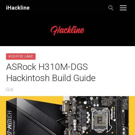
Skip
iHackline
to
content
#COFFEE LAKE
ASRock H310M-DGS
Hackintosh Build Guide
0