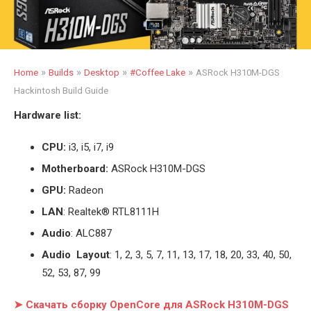
»
»
»
»
Home
Builds
Desktop
#Coffee Lake
ASRock H310M-DGS
Hackintosh Build Guide
Hardware list:
CPU:
i3, i5, i7, i9
Motherboard:
ASRock H310M-DGS
GPU:
Radeon
LAN
: Realtek® RTL8111H
Audio
: ALC887
Audio Layout
: 1, 2, 3, 5, 7, 11, 13, 17, 18, 20, 33, 40, 50,
52, 53, 87, 99
➤ Скачать сборку OpenCore для ASRock H310M-DGS