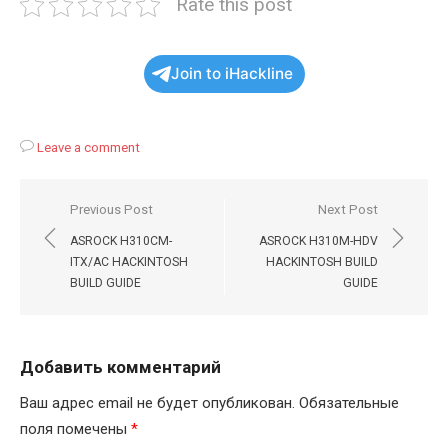
Rate this post
Join to iHackline
Leave a comment
Навигация
Previous Post
Next Post
по
ASROCK H310CM-
ASROCK H310M-HDV
записям
ITX/AC HACKINTOSH
HACKINTOSH BUILD
BUILD GUIDE
GUIDE
Добавить комментарий
Ваш адрес email не будет опубликован.
Обязательные
поля помечены
*