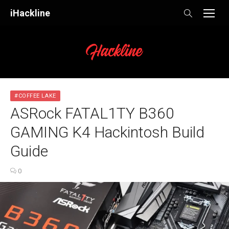
Skip
iHackline
to
content
#COFFEE LAKE
ASRock FATAL1TY B360
GAMING K4 Hackintosh Build
Guide
0