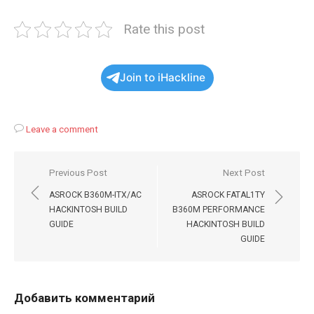
Rate this post
Join to iHackline
Leave a comment
Навигация
Previous Post
Next Post
по
ASROCK B360M-ITX/AC
ASROCK FATAL1TY
записям
HACKINTOSH BUILD
B360M PERFORMANCE
GUIDE
HACKINTOSH BUILD
GUIDE
Добавить комментарий