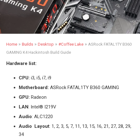
»
»
»
»
Home
Builds
Desktop
#Coffee Lake
ASRock FATAL1TY B360
GAMING K4 Hackintosh Build Guide
Hardware list:
CPU:
i3, i5, i7, i9
Motherboard:
ASRock FATAL1TY B360 GAMING
GPU:
Radeon
LAN
: Intel® I219V
Audio
: ALC1220
Audio Layout
: 1, 2, 3, 5, 7, 11, 13, 15, 16, 21, 27, 28, 29,
34