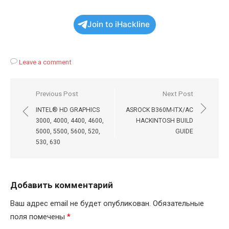
Join to iHackline
Leave a comment
Навигация
Previous Post
Next Post
по
INTEL® HD GRAPHICS
ASROCK B360M-ITX/AC
записям
3000, 4000, 4400, 4600,
HACKINTOSH BUILD
5000, 5500, 5600, 520,
GUIDE
530, 630
Добавить комментарий
Ваш адрес email не будет опубликован.
Обязательные
поля помечены
*