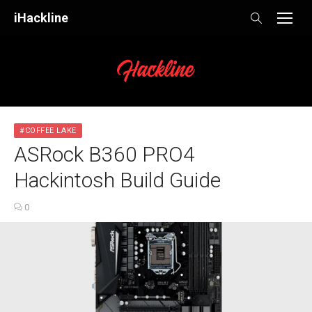
Skip
iHackline
to
content
#COFFEE LAKE
ASRock B360 PRO4
Hackintosh Build Guide
0