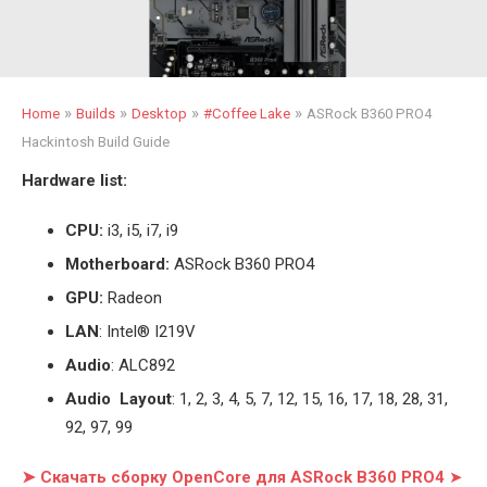
»
»
»
»
Home
Builds
Desktop
#Coffee Lake
ASRock B360 PRO4
Hackintosh Build Guide
Hardware list:
CPU:
i3, i5, i7, i9
Motherboard:
ASRock B360 PRO4
GPU:
Radeon
LAN
: Intel® I219V
Audio
: ALC892
Audio Layout
: 1, 2, 3, 4, 5, 7, 12, 15, 16, 17, 18, 28, 31,
92, 97, 99
➤ Скачать сборку OpenCore для ASRock B360 PRO4
➤