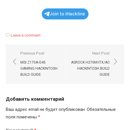
Join to iHackline
Leave a comment
Навигация
Previous Post
Next Post
по
MSI Z170A-G45
ASROCK H270M-ITX/AC
записям
GAMING HACKINTOSH
HACKINTOSH BUILD
BUILD GUIDE
GUIDE
Добавить комментарий
Ваш адрес email не будет опубликован.
Обязательные
поля помечены
*