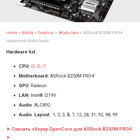
»
»
»
»
Home
Builds
Desktop
#Kaby lake
ASRock B250M PRO4
Hackintosh Build Guide
Hardware list:
CPU:
i3, i5, i7
Motherboard:
ASRock B250M PRO4
GPU:
Radeon
LAN
: Intel® I219V
Audio
: ALC892
Audio Layout
: 1, 2, 3,
5
, 7, 12, 28, 31, 92, 98, 99
➤ Скачать сборку OpenCore для ASRock B250M PRO4
➤