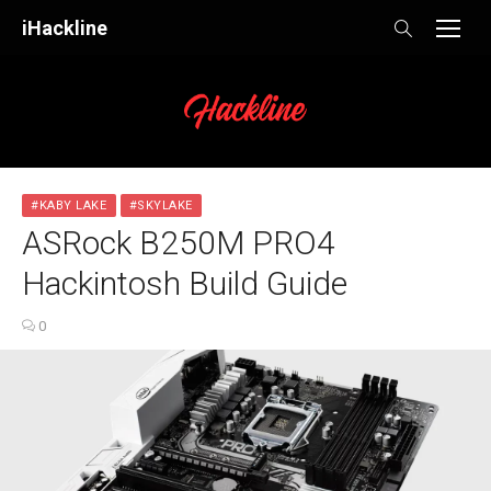
Skip
iHackline
to
content
#KABY LAKE
#SKYLAKE
ASRock B250M PRO4
Hackintosh Build Guide
0